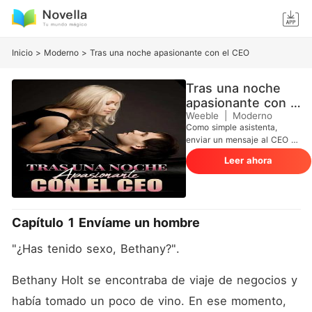
Inicio
>
Moderno
>
Tras una noche apasionante con el CEO
Tras una noche
apasionante con el
CEO
Weeble
|
Moderno
Como simple asistenta,
enviar un mensaje al CEO en
plena noche para solicitar
Leer ahora
películas pornográficas fue
un movimiento audaz. Como
era de esperar, Bethany no
recibió ninguna película. Sin
embargo, el CEO le
Capítulo 1 Envíame un hombre
respondió que, aunque no
tenía películas para
"¿Has tenido sexo, Bethany?". 
compartir, podía ofrecerle
una demostración en directo.
Tras una noche llena de
Bethany Holt se encontraba de viaje de negocios y 
pasión, Bethany estaba
había tomado un poco de vino. En ese momento, 
segura de que perdería su