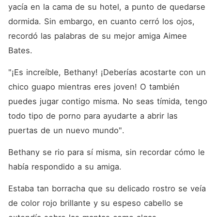
trabajo. Pero en lugar de
yacía en la cama de su hotel, a punto de quedarse 
eso, su jefe le propuso:
"Cásate conmigo. Por favor,
dormida. Sin embargo, en cuanto cerró los ojos, 
considéralo". "Sr. Bates, está
recordó las palabras de su mejor amiga Aimee 
bromeando, ¿verdad?".
Bates. 
"¡Es increíble, Bethany! ¡Deberías acostarte con un 
chico guapo mientras eres joven! O también 
puedes jugar contigo misma. No seas tímida, tengo 
todo tipo de porno para ayudarte a abrir las 
puertas de un nuevo mundo". 
Bethany se rio para sí misma, sin recordar cómo le 
había respondido a su amiga. 
Estaba tan borracha que su delicado rostro se veía 
de color rojo brillante y su espeso cabello se 