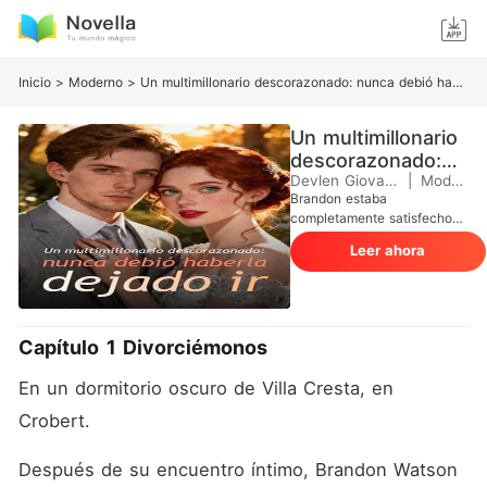
Inicio
>
Moderno
>
Un multimillonario descorazonado: nunca debió haberla dejado ir
Un multimillonario
descorazonado:
nunca debió
Devlen Giovannucci
|
Moderno
Brandon estaba
haberla dejado ir
completamente satisfecho
con su esposa: decía que
Leer ahora
era tan gentil como el agua
durante el día y tan ardiente
como el fuego por la noche.
Pero cuando él se enteró de
que su primer amor podría
Capítulo 1 Divorciémonos
vivir solo medio año más, le
entregó fríamente los
En un dormitorio oscuro de Villa Cresta, en 
papeles de divorcio sin
pensarlo dos veces,
Crobert. 
murmurando: "Esto es solo
temporal; una vez que se
Después de su encuentro íntimo, Brandon Watson 
haya calmado, nos