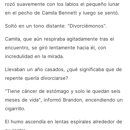
volveremos a casar". Camila,
rozó suavemente con los labios el pequeño lunar 
con la espalda recta y las
lágrimas agotadas, se sintió
en el pecho de Camila Bennett y luego se sentó. 
vacía e impotente. La
separación fingida se volvió
Soltó en un tono distante: "Divorciémonos". 
definitiva; silenciosamente
terminó con su embarazo y
dio paso a un nuevo
Camila, que aún respiraba agitadamente tras el 
comienzo. Brandon se
encuentro, se giró lentamente hacia él, con 
desmoronó, su auto aceleró
por la calle, incapaz de dejar
incredulidad en la mirada. 
ir a la mujer que había
descartado, suplicándole
Llevaban un año casados, ¿qué significaba que de 
que mirara atrás aunque
fuera una sola vez.
repente quería divorciarse? 
"Tiene cáncer de estómago y solo le quedan seis 
meses de vida", informó Brandon, encendiendo un 
cigarrillo. 
El humo ascendía en lentas espirales alrededor de 