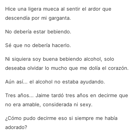
pasó una hermosa noche
con él. Después de pagar,
Hice una ligera mueca al sentir el ardor que 
Amelia pensó que no
descendía por mi garganta.
volvería a ver al hombre.
Hasta que al día siguiente,
en el trabajo, descubrió que
No debería estar bebiendo.
el hombre había resultado
ser Guillermo, su nuevo jefe.
Sé que no debería hacerlo.
¿Qué debería hacer? ¿Hacia
dónde huiría esta vez?
Ni siquiera soy buena bebiendo alcohol, solo 
deseaba olvidar lo mucho que me dolía el corazón.
Aún así... el alcohol no estaba ayudando.
Tres años... Jaime tardó tres años en decirme que 
no era amable, considerada ni sexy.
¿Cómo pudo decirme eso si siempre me había 
adorado?