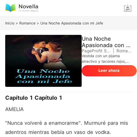
Inicio
>
Romance
>
Una Noche Apasionada con mi Jefe
Una Noche
Apasionada con mi
Jefe
PageProfit Studio
|
Romance
Vestida con un pijama
atractivo y tacones rojos,
Amelia iba a sorprender a su
Leer ahora
novio por su tercer
aniversario.
Inesperadamente, fue
recibida por su novio
besándose con otra chica
Capítulo 1 Capítulo 1
sin ropa en la cama. Amelia
irrumpió furiosa, sólo para
AMELIA
que su novio se burlara de
ella diciéndole que no podía
satisfacerle en absoluto.
"Nunca volveré a enamorarme". Murmuré para mis 
Para probarse a sí misma,
adentros mientras bebía un vaso de vodka.
llamó a un acompañante y