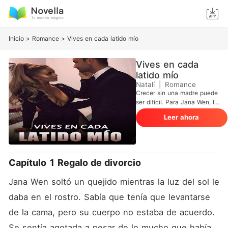
Inicio
>
Romance
>
Vives en cada latido mío
Vives en cada
latido mío
Natalí
|
Romance
Crecer sin una madre puede
ser difícil. Para Jana Wen, la
vida empeoró cuando su
Leer ahora
padre, Henry, trajo a casa a
su amante. Con dos medios
hermanos que intentaban
causar problemas, Jana
estaba aislada en la familia.
Capítulo 1 Regalo de divorcio
Desesperada por ganarse su
amor, ella aceptó ser
Jana Wen soltó un quejido mientras la luz del sol le 
sacrificada por intereses
familiares. Se casó con un
daba en el rostro. Sabía que tenía que levantarse 
CEO rico, Zed Qi, a cambio
de la cama, pero su cuerpo no estaba de acuerdo. 
de un terreno que su padre
quiería. Sin embargo, el
Se sentía agotada a pesar de lo mucho que había 