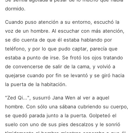
fracaso y las complicaciones
crecientes a que tenía que
dormido. 
enfrentarse la condujeron al
destino de ser abandonada.
Cuando puso atención a su entorno, escuchó la 
Y al mismo tiempo, el
secreto de la muerte de su
voz de un hombre. Al escuchar con más atención, 
madre hizo que la situación
se volviera más compleja.
se dio cuenta de que él estaba hablando por 
¿Fue un accidente o un
teléfono, y por lo que pudo captar, parecía que 
asesinato? Para descubrir la
verdad sobre la muerte de
estaba a punto de irse. Se frotó los ojos tratando 
su madre, incluso arriesgó su
vida. Sola en el mundo, Jana
de convencerse de salir de la cama, y volvió a 
se encuentró con su ex
quejarse cuando por fin se levantó y se giró hacia 
novio. ¿Su consideración
reavivaría su amor hacia él?
la puerta de la habitación. 
¿Podría hacer que su
matrimonio funcionara?
"Zed Qi...", susurró Jana Wen al ver a aquel 
¡Pase la página para obtener
más información!
hombre. Con sólo una sábana cubriendo su cuerpo, 
se quedó parada junto a la puerta. Golpeteó el 
suelo con uno de sus pies descalzos y le sonrió 