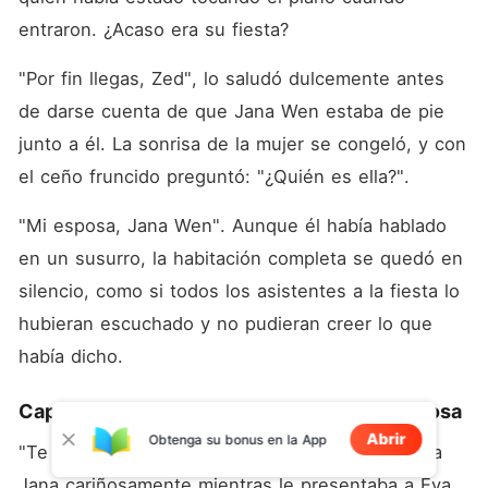
entraron. ¿Acaso era su fiesta? 
"Por fin llegas, Zed", lo saludó dulcemente antes 
de darse cuenta de que Jana Wen estaba de pie 
junto a él. La sonrisa de la mujer se congeló, y con 
el ceño fruncido preguntó: "¿Quién es ella?". 
"Mi esposa, Jana Wen". Aunque él había hablado 
en un susurro, la habitación completa se quedó en 
silencio, como si todos los asistentes a la fiesta lo 
hubieran escuchado y no pudieran creer lo que 
había dicho. 
Capítulo 3 Vayamos a casa, mi querida esposa
Abrir
Obtenga su bonus en la App
"Te presento a Eva Xu". Zed se giró para mirar a 
Jana cariñosamente mientras le presentaba a Eva. 