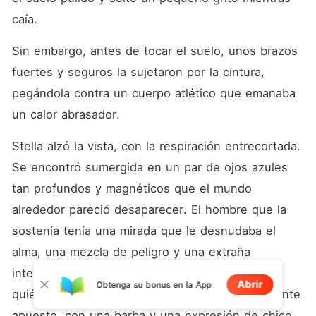
caía.
Sin embargo, antes de tocar el suelo, unos brazos 
fuertes y seguros la sujetaron por la cintura, 
pegándola contra un cuerpo atlético que emanaba 
un calor abrasador.
Stella alzó la vista, con la respiración entrecortada. 
Se encontró sumergida en un par de ojos azules 
tan profundos y magnéticos que el mundo 
alrededor pareció desaparecer. El hombre que la 
sostenía tenía una mirada que le desnudaba el 
alma, una mezcla de peligro y una extraña 
intensidad que la dejó sin aliento. Ella no sabía 
Abrir
Obtenga su bonus en la App
quién era él. Solo veía a un hombre increíblemente 
apuesto, con una barba y una expresión de chico 