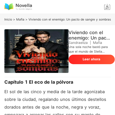
Inicio
>
Mafia
>
Viviendo con el enemigo: Un pacto de sangre y sombras
Viviendo con el
enemigo: Un pacto
de sangre y
Sandraeliza
|
Mafia
Una sola noche bastó para
sombras
que el mundo de Stella
Costello se tiñera de rojo.
Leer ahora
Tras la ejecución de sus
padres y su hermano, Stella
no solo quedó huérfana de
familia, sino de libertad.
Traicionada por su propia
Capítulo 1 El eco de la pólvora
sangre y vendida como un
trofeo de guerra, termina
El sol de las cinco y media de la tarde agonizaba 
donde nunca imaginó: bajo
el dominio de los Malone.
sobre la ciudad, regalando unos últimos destellos 
Gabrielle Malone es el
dorados antes de que la noche, negra y voraz, 
heredero de un imperio
levantado sobre cadáveres,
empezara a arropar las calles con su manto de 