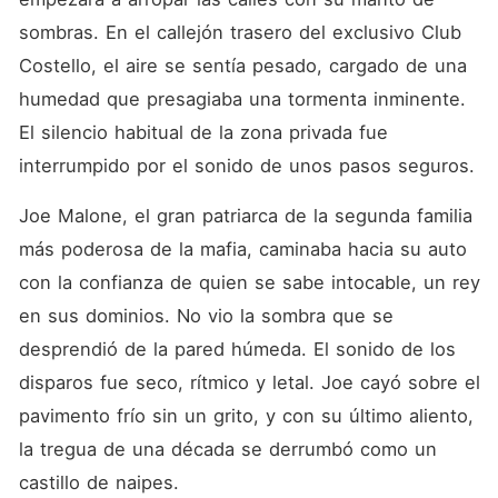
un hombre cuya arrogancia
solo es superada por su
sombras. En el callejón trasero del exclusivo Club 
crueldad. Él no quiere su
Costello, el aire se sentía pesado, cargado de una 
muerte; quiere su rendición.
Atrapada por un contrato de
humedad que presagiaba una tormenta inminente. 
sangre del pasado, Stella se
ve obligada a convivir con el
El silencio habitual de la zona privada fue 
enemigo, habitando su
interrumpido por el sonido de unos pasos seguros.
mansión y compartiendo su
cama. En un juego donde la
maldad no tiene límites,
Joe Malone, el gran patriarca de la segunda familia 
Stella descubre que su
belleza es su única arma y
más poderosa de la mafia, caminaba hacia su auto 
su odio, el único motor para
con la confianza de quien se sabe intocable, un rey 
no quebrarse. Pero entre
caricias cargadas de veneno
en sus dominios. No vio la sombra que se 
y juegos de poder, una
chispa prohibida comienza a
desprendió de la pared húmeda. El sonido de los 
arder. ¿Podrá Stella ejecutar
disparos fue seco, rítmico y letal. Joe cayó sobre el 
su venganza antes de que el
deseo por el monstruo la
pavimento frío sin un grito, y con su último aliento, 
consuma? ¿Y tu, qué serías
capaz de hacer por
la tregua de una década se derrumbó como un 
venganza? ¿Dormirías con el
castillo de naipes.
enemigo? ¿Tendrías la