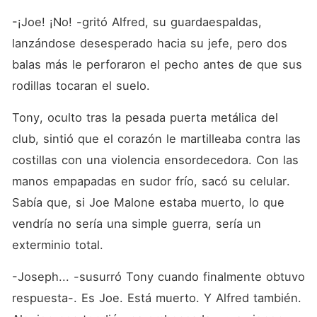
sangre fría para dejar tu
corazón a un lado mientras
-¡Joe! ¡No! -gritó Alfred, su guardaespaldas, 
compartes la cama con el
lanzándose desesperado hacia su jefe, pero dos 
monstruo que destruyó tu
vida para arder en su
balas más le perforaron el pecho antes de que sus 
infierno? En esta guerra de
poder, el primer corazón en
rodillas tocaran el suelo.
enamorarse será el primero
en ser destruido.
Tony, oculto tras la pesada puerta metálica del 
club, sintió que el corazón le martilleaba contra las 
costillas con una violencia ensordecedora. Con las 
manos empapadas en sudor frío, sacó su celular. 
Sabía que, si Joe Malone estaba muerto, lo que 
vendría no sería una simple guerra, sería un 
exterminio total.
-Joseph... -susurró Tony cuando finalmente obtuvo 
respuesta-. Es Joe. Está muerto. Y Alfred también. 