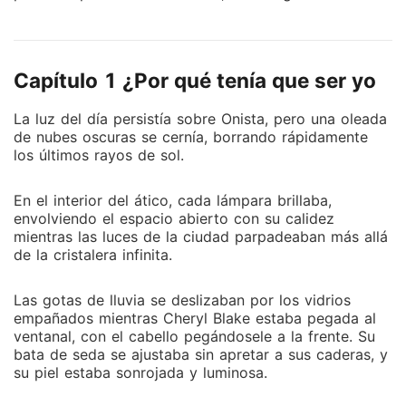
personalmente en la cama de otro hombre. Solo
entonces entendió que algunos corazones jamás se
calientan. Con su corazón blindado, Cheryl se volcó
Capítulo 1 ¿Por qué tenía que ser yo
en su trabajo y deslumbró al mundo como una
supermodelo internacional. Las súplicas tardías de
La luz del día persistía sobre Onista, pero una oleada
Rodger fueron recibidas con un helado silencio.
de nubes oscuras se cernía, borrando rápidamente
Ahora, Shane, el líder de la familia más poderosa de
los últimos rayos de sol.
la ciudad, se arrodilló ante ella en la alfombra roja,
declarando: "Aunque no tenga un título oficial, estoy
En el interior del ático, cada lámpara brillaba,
dispuesto".
envolviendo el espacio abierto con su calidez
mientras las luces de la ciudad parpadeaban más allá
de la cristalera infinita.
Las gotas de lluvia se deslizaban por los vidrios
empañados mientras Cheryl Blake estaba pegada al
ventanal, con el cabello pegándosele a la frente. Su
bata de seda se ajustaba sin apretar a sus caderas, y
su piel estaba sonrojada y luminosa.