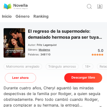
Inicio
Género
Ranking
El regreso de la supermodelo:
demasiado hermosa para ser tuya
otra vez
Autor:
Fritz Lagerquist
Género:
Moderno
5.0
Palabras:
348110
Matromonio arreglado
Triángulo amoroso
18+
Rela
Descargar libro
Leer ahora
Durante cuatro años, Cheryl aguantó las miradas
despectivas de la familia por Rodger, a quien seguía
obstinadamente. Pero todo cambió cuando Rodger,
para complacer a su hermana, la entregó