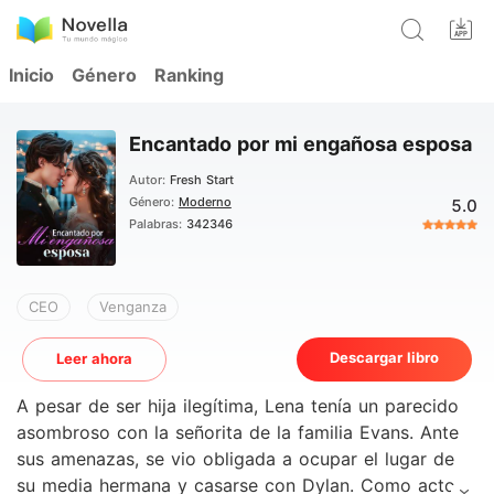
Inicio
Género
Ranking
Encantado por mi engañosa esposa
Autor:
Fresh Start
Género:
Moderno
5.0
Palabras:
342346
CEO
Venganza
Descargar libro
Leer ahora
A pesar de ser hija ilegítima, Lena tenía un parecido
asombroso con la señorita de la familia Evans. Ante
sus amenazas, se vio obligada a ocupar el lugar de
su media hermana y casarse con Dylan. Como acto