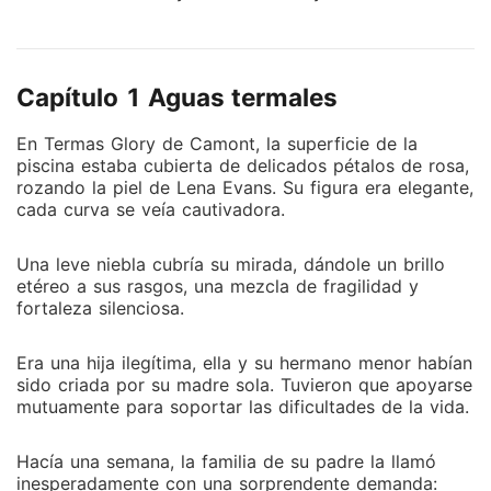
de rebeldía, Lena sedujo a Dylan noche tras noche,
hasta tenerlo completamente atrapado.
Aprovechando su afecto, se propuso socavar la
Capítulo 1 Aguas termales
familia Evans. Con el tiempo, Dylan empezó a notar
algo extraño en su amada esposa...
En Termas Glory de Camont, la superficie de la
piscina estaba cubierta de delicados pétalos de rosa,
rozando la piel de Lena Evans. Su figura era elegante,
cada curva se veía cautivadora.
Una leve niebla cubría su mirada, dándole un brillo
etéreo a sus rasgos, una mezcla de fragilidad y
fortaleza silenciosa.
Era una hija ilegítima, ella y su hermano menor habían
sido criada por su madre sola. Tuvieron que apoyarse
mutuamente para soportar las dificultades de la vida.
Hacía una semana, la familia de su padre la llamó
inesperadamente con una sorprendente demanda: