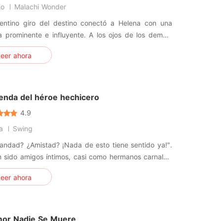
no
Malachi Wonder
entino giro del destino conectó a Helena con una
 prominente e influyente. A los ojos de los demás,
 una tonta ingenua. En realidad, era una especialista
eer ahora
o nivel, envuelta en capas de identidades ocultas.
e declaró: "Es bastante delicada y se hiere con
d. Si
yenda del héroe hechicero
4.9
a
Swing
andad? ¿Amistad? ¡Nada de esto tiene sentido ya!".
 sido amigos íntimos, casi como hermanos carnales.
os jóvenes maestros talentosos del Clan Nan
eer ahora
taban de un gran respeto. Sin embargo, ya nada era
o ahora. En los ojos de los demás, Ricky Nan ya no
 joven mae
or Nadie Se Muere