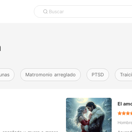
Buscar
a
unas
Matromonio arreglado
PTSD
Traic
El amo
maldi
Hombr