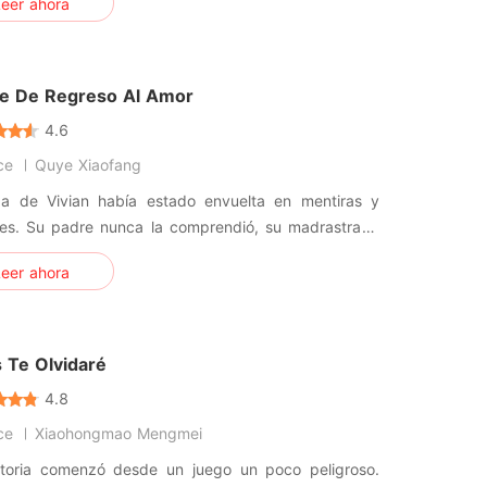
eer ahora
miso, no se habría acostado con otro hombre, no
 sido abandonada por su prometido y no habría sido
da de su famil
aje De Regreso Al Amor
4.6
ce
Quye Xiaofang
da de Vivian había estado envuelta en mentiras y
nes. Su padre nunca la comprendió, su madrastra le
 una trampa y su hermanastra le robó al amor de su
eer ahora
además de obligarla a meterse en la cama con un
 que acababa de conocer, lo había perdido todo.
argo, Jeffrey
 Te Olvidaré
4.8
ce
Xiaohongmao Mengmei
storia comenzó desde un juego un poco peligroso.