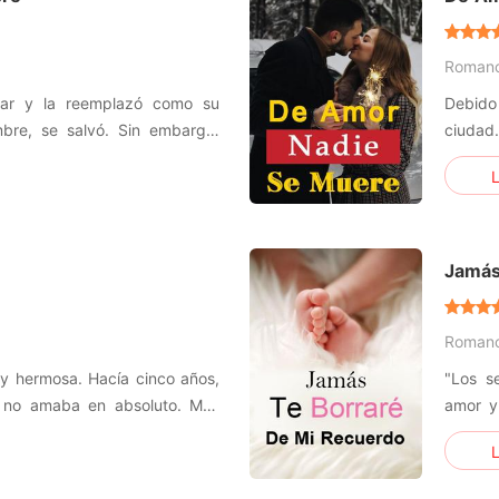
Roman
ar y la reemplazó como su
Debido
bre, se salvó. Sin embargo,
ciudad
ómplice de su hermana. Cinco
ambos. 
L
en busca de venganza. Hasta
La del
vez revelado, se enteró del
más se
sus esp
Jamás
Roman
 y hermosa. Hacía cinco años,
"Los se
n no amaba en absoluto. Más
amor y
estar con su mejor amor.
resent
L
mo se enamoró de la hermana
todo, C
casarse con ella. Sus padres
famili