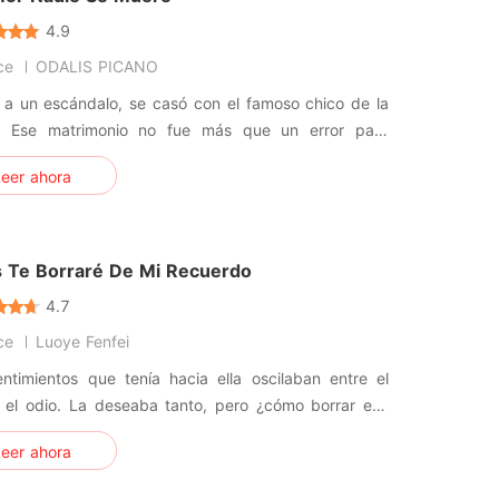
4.9
ce
ODALIS PICANO
 a un escándalo, se casó con el famoso chico de la
. Ese matrimonio no fue más que un error para
Para desahogar su ira, le puso las cosas difíciles.
eer ahora
icada chica, sin embargo, también era como la rosa
ductora en la oscuridad. Aunque fuera herido por
inas al acerc
 Te Borraré De Mi Recuerdo
4.7
ce
Luoye Fenfei
ntimientos que tenía hacia ella oscilaban entre el
 el odio. La deseaba tanto, pero ¿cómo borrar ese
imiento que aún sentía por su familia? Después de
eer ahora
elia era la hija del hombre que había destruido a la
a de Hans". Y así fue que comenzó todo esto, una