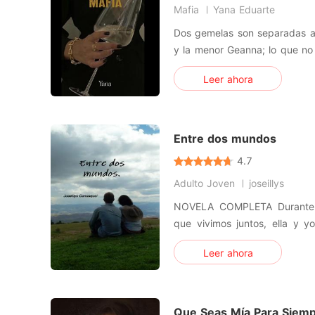
Mafia
Yana Eduarte
Dos gemelas son separadas al
y la menor Geanna; lo que no
de las niñas, dio por muerta
Leer ahora
mil dólares a una familia mill
nació muerta. Hicieron un intercambio; años después, Ilse
comienza
Entre dos mundos
4.7
Adulto Joven
joseillys
NOVELA COMPLETA Durante e
que vivimos juntos, ella y y
mejor amiga; Evidentemente 
Leer ahora
amistad duro muy poco, pero 
disfrute sin problemas. H
esperaba en la entrada del
Que Seas Mía Para Siem