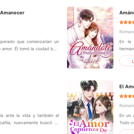
e
histori
 Amanecer
Amánd
Roman
sperado que comenzarían un
En la 
 amor. Él tomó la ciudad bajo
herman
reto detrás de todo. No quería
que My
L
Ella no lo hizo. Quería que él
idea d
su amor, y ella pensó que todo
que ha
y loca
El Am
Roman
te ante la vida y también el
En un a
pañía, nuevamente buscó su
Todo c
ba decidido a apoderarse de
el vin