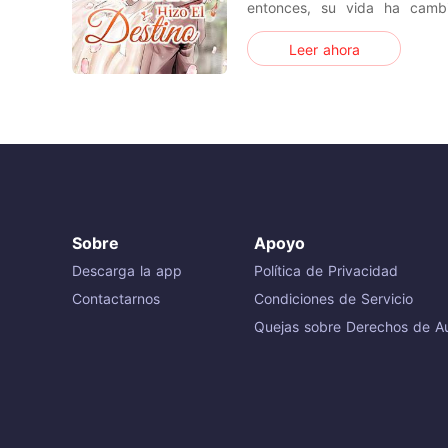
entonces, su vida ha camb
vengarse. No solo luchó c
Leer ahora
madrastra, sino que tambié
sucios de su media hermana. 
esposa. Te daré el mundo ent
Sobre
Apoyo
Descarga la app
Política de Privacidad
Contactarnos
Condiciones de Servicio
Quejas sobre Derechos de Au