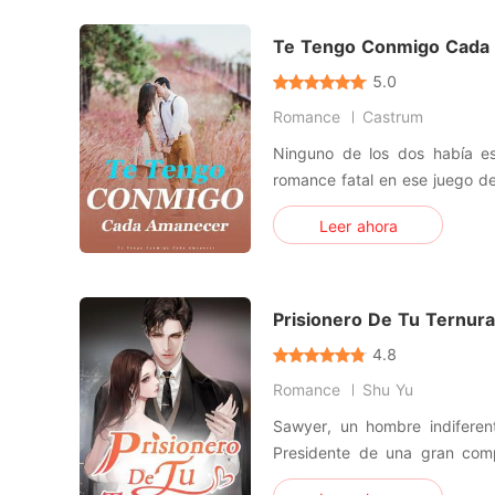
y su hermana mayor siempre 
Te Tengo Conmigo Cada
5.0
Romance
Castrum
Ninguno de los dos había e
romance fatal en ese juego de
su control, pero tenía un sec
Leer ahora
involucrarla en su venganza. 
peleara solo. Él le dio todo 
duraría
Prisionero De Tu Ternura
4.8
Romance
Shu Yu
Sawyer, un hombre indiferen
Presidente de una gran com
tan ansiada venganza y esta