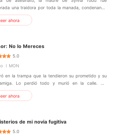
a de asesinato, la madre de Sylvia Todd fue
erada una traidora por toda la manada, condenando
a a vivir el resto de su vida sola y humillada como
eer ahora
milde esclava. Lo único que quería la chica era
rar la inocencia de su madre de alguna manera,
 destino nunca parecí
or: No lo Mereces
5.0
no
MON
yó en la trampa que la tendieron su prometido y su
amiga. Lo perdió todo y murió en la calle. Sin
, ella renació. En el momento en que abrió los ojos,
eer ahora
poso estaba tratando de estrangularla.
nadamente, ella sobrevivió a eso. Firmó el acuerdo
rcio sin vacilación.
sterios de mi novia fugitiva
5.0