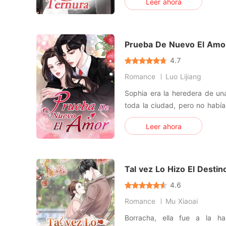
Leer ahora
lo que creía era suyo por
ilegítima, su propia prima le
buscaba ayuda, ella cor
Prueba De Nuevo El Amo
4.7
Romance
Luo Lijiang
Sophia era la heredera de una
toda la ciudad, pero no había
matrimonio en los últimos tr
Leer ahora
atada a un desgraciado desa
cosas, ese hombre embaucó
incapaz de paga
Tal vez Lo Hizo El Destin
4.6
Romance
Mu Xiaoai
Borracha, ella fue a la ha