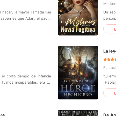
Moder
 nacer, la mayor llamada Ilse
Un rep
 saben es que Adán, el padre
persona
 a Geanna y la vendió por 20
parecía
L
onaria porque la bebé de estos
de alt
Charli
facilida
La le
Fantasí
l corto tiempo de infancia
"¿Herm
o fuimos inseparables, era mi
Habían
no siempre fue así, nuestra
Los d
L
el corto tiempo que duro, la
disfru
ubo una época en donde la
lo mism
era un
pre
De Am