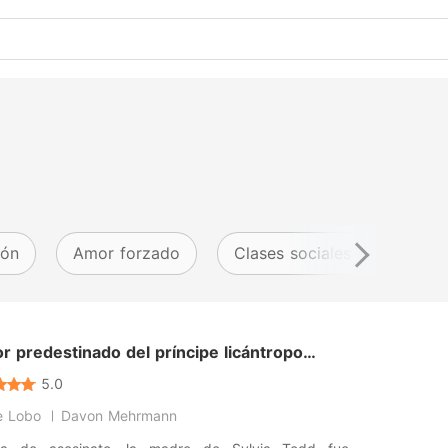
ión
Amor forzado
Clases sociales
Obse
r predestinado del príncipe licántropo
to
5.0
e Lobo
Davon Mehrmann