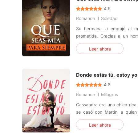
4.9
Romance
Soledad
Su hermana la empujó al m
prometida. Gracias a un hom
entendió mal que él era el c
Leer ahora
años después, ella regresó 
que se supo la verdad. Una 
hecho de que ella era la ún
Donde estás tú, estoy yo
4.8
Romance
Milagros
Cassandra era una chica rica
se casó con Martin, a quie
tarde ella lo dejó para 
Leer ahora
Inesperadamente, este últi
mayor de Cassandra y quería 