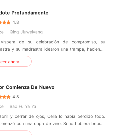
a alime
ote Profundamente
4.8
ce
Qing Jiuweiyang
víspera de su celebración de compromiso, su
astra y su madrastra idearon una trampa, haciendo
ra pasara la noche entera con otro chico. No tenía
eer ahora
e que este caballero no era otro que Kian, alguien
bía conocido hace una década. Esa noche divertida
 comenzó a deshi
or Comienza De Nuevo
4.8
ce
Bao Fu Ya Ya
brir y cerrar de ojos, Celia lo había perdido todo.
omenzó con una copa de vino. Si no hubiera bebido
o que le ofreció su hermana en la ceremonia de