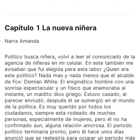
sus hijas; sin embargo, Amanda se encargará de unir
con amor a esta familia. No obstante, durante el
proceso no podrá evitar enamorarse de su jefe, y él
Capítulo 1 La nueva niñera
tampoco ocultara lo que siente por ella ¿quieres
conocer el final de esta historia?
Narra Amanda
Político busca niñera, volví a leer el comunicado de la
agencia de niñeras en mi celular. En este también me
avisaban que fui elegida para esta labor ¿Quien era
este político? Nada mas y nada menos que el alcalde
de Fox: Demian White. El enigmático hombre con una
sonrisa espectacular y un físico que enamoraba al
instante, un maldito dios griego. Estuvo casado, al
parecer enviudó, después él se sumergió en el mundo
de la política. Es muy querido por todos los
ciudadanos, siempre esta rodeado de muchas
personas, especialmente de mujeres, pero él no ha
confirmado aun, alguna relación amorosa. El periodo
político terminaría pronto, pero él hace unos días
anunció que se reelegiría para ocupar un periodo más