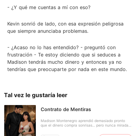
- ¿Y qué me cuentas a mí con eso?
Kevin sonrió de lado, con esa expresión peligrosa
que siempre anunciaba problemas.
- ¿Acaso no lo has entendido? - preguntó con
frustración - Te estoy diciendo que si seduces a
Madison tendrás mucho dinero y entonces ya no
tendrías que preocuparte por nada en este mundo.
Tal vez le gustaría leer
Contrato de Mentiras
Madison Montenegro aprendió demasiado pronto
que el dinero compra sonrisas... pero nunca miradas
sinceras. Dueña de una fortuna heredada y de un
corazón que insiste en creer, vive rodeada de gente