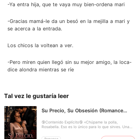
-Ya entra hija, que te vaya muy bien-ordena mari
-Gracias mamá-le da un besó en la mejilla a mari y
se acerca a la entrada.
Los chicos la voltean a ver.
-Pero miren quien llegó sin su mejor amigo, la loca-
dice alondra mientras se ríe
Tal vez le gustaría leer
Su Precio, Su Obsesión (Romance
erótico con multimillonario / Romance
oscuro)
🔞Contenido Explícito🔞 «Chúpame la polla,
Rosabella. Eso es lo único para lo que sirves. Una
huérfana sin esperanza solo puede soñar con el lujo.
Mantén tu boca sucia fuera de mis asuntos... úsala
Romance