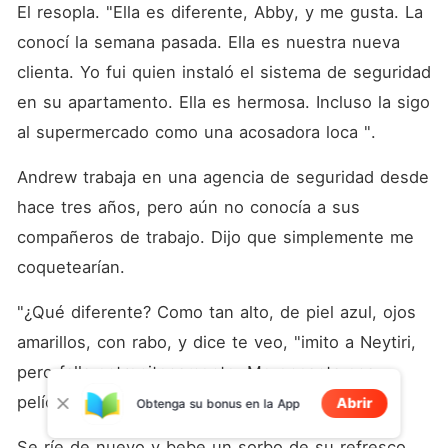
El resopla. "Ella es diferente, Abby, y me gusta. La 
conocí la semana pasada. Ella es nuestra nueva 
clienta. Yo fui quien instaló el sistema de seguridad 
en su apartamento. Ella es hermosa. Incluso la sigo 
al supermercado como una acosadora loca ". 
Andrew trabaja en una agencia de seguridad desde 
hace tres años, pero aún no conocía a sus 
compañeros de trabajo. Dijo que simplemente me 
coquetearían. 
"¿Qué diferente? Como tan alto, de piel azul, ojos 
amarillos, con rabo, y dice te veo, "imito a Neytiri, 
pero falla estrepitosamente. Me encanta esa 
película. 
Abrir
Obtenga su bonus en la App
Se ríe de nuevo y bebe un sorbo de su refresco. 