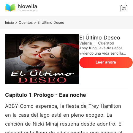
Inicio
>
Cuentos
>
El Último Deseo
El Último Deseo
Valeria
|
Cuentos
Abby King lleva tres años
viviendo una vida sencilla
después del terrible
Leer ahora
incidente. Cuando su madre
falleció, Abby no tuvo más
remedio que aceptar los
términos del testamento. Y
una cosa para la que no
estaba preparada es para
Capítulo 1 Prólogo - Esa noche
casarse con el
extremadamente guapo
ABBY Como esperaba, la fiesta de Trey Hamilton 
director ejecutivo de Hughes
Industries, Seb Hughes,
en la casa del lago está en pleno apogeo. La 
quien era totalmente un
mujeriego. Seb Hughes era
canción de Nicki Minaj resuena desde adentro. El 
rico y guapo. Una relación
césped está lleno de adolescentes que juegan al 