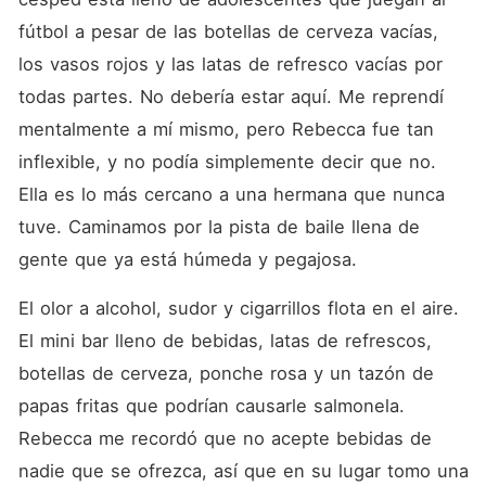
era lo último que quería,
pero solo una mirada a la
fútbol a pesar de las botellas de cerveza vacías, 
misteriosa Abby hizo que su
frío corazón palpitara y
los vasos rojos y las latas de refresco vacías por 
empezara a fantasear con
todas partes. No debería estar aquí. Me reprendí 
ello, aunque sabía que no
estaba bien. Después de lo
mentalmente a mí mismo, pero Rebecca fue tan 
que ha pasado, tal vez Seb
fuera un hombre adecuado
inflexible, y no podía simplemente decir que no. 
para ella, que podía
Ella es lo más cercano a una hermana que nunca 
protegerla, aceptarla y tal
vez amarla, a pesar de su
tuve. Caminamos por la pista de baile llena de 
oscuro pasado. Después de
lo que ha pasado, tal vez
gente que ya está húmeda y pegajosa. 
Seb fuera un hombre
adecuado para ella, que
El olor a alcohol, sudor y cigarrillos flota en el aire. 
podía protegerla, aceptarla y
tal vez amarla, a pesar de su
El mini bar lleno de bebidas, latas de refrescos, 
oscuro pasado."
botellas de cerveza, ponche rosa y un tazón de 
papas fritas que podrían causarle salmonela. 
Rebecca me recordó que no acepte bebidas de 
nadie que se ofrezca, así que en su lugar tomo una 