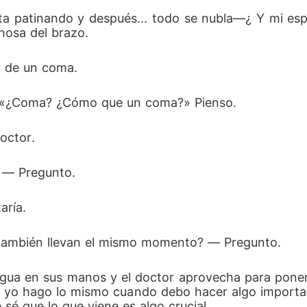
eta patinando y después... todo se nubla―¿ Y mi esp
nosa del brazo. 
r de un coma. 
n «¿Coma? ¿Cómo que un coma?» Pienso. 
octor. 
 ― Pregunto. 
ría. 
también llevan el mismo momento? ― Pregunto. 
gua en sus manos y el doctor aprovecha para poners
, yo hago lo mismo cuando debo hacer algo importa
 sé que lo que viene es algo crucial. 