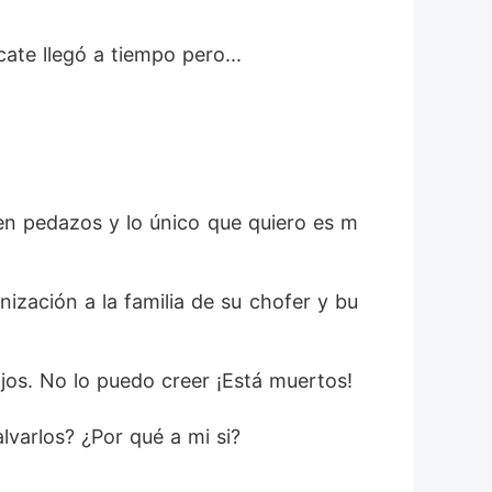
te llegó a tiempo pero... 
en pedazos y lo único que quiero es m
nización a la familia de su chofer y bu
Me quedo en silencio mientras las imágenes de mi esposa y mis hijos pasan frente a mis ojos. No lo puedo creer ¡Está muertos! 
varlos? ¿Por qué a mi si? 