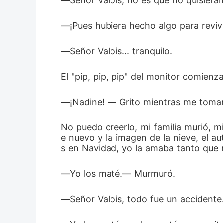
―Señor Valois, no es que no quisiéram
―¡Pues hubiera hecho algo para revivi
―Señor Valois... tranquilo. 
El "pip, pip, pip" del monitor comien
―¡Nadine! ― Grito mientras me toman
No puedo creerlo, mi familia murió, m
e nuevo y la imagen de la nieve, el a
s en Navidad, yo la amaba tanto que m
―Yo los maté.― Murmuró. 
―Señor Valois, todo fue un accidente.