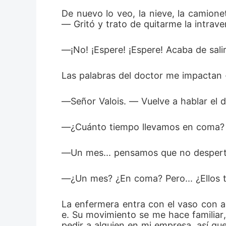
De nuevo lo veo, la nieve, la camion
― Gritó y trato de quitarme la intrave
―¡No! ¡Espere! ¡Espere! Acaba de sali
Las palabras del doctor me impacta
―Señor Valois. ― Vuelve a hablar el d
―¿Cuánto tiempo llevamos en coma?
―Un mes... pensamos que no desperta
―¿Un mes? ¿En coma? Pero... ¿Ellos 
La enfermera entra con el vaso con a
e. Su movimiento se me hace familiar
pedir a alguien en mi empresa, así que