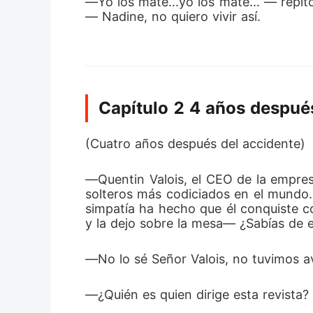
―Yo los maté...yo los maté... ― repi
― Nadine, no quiero vivir así. 
Capítulo 2 4 años despué
(Cuatro años después del accidente) 
―Quentin Valois, el CEO de la empres
solteros más codiciados en el mundo.
simpatía ha hecho que él conquiste co
y la dejo sobre la mesa― ¿Sabías de 
―No lo sé Señor Valois, no tuvimos av
―¿Quién es quien dirige esta revista? 