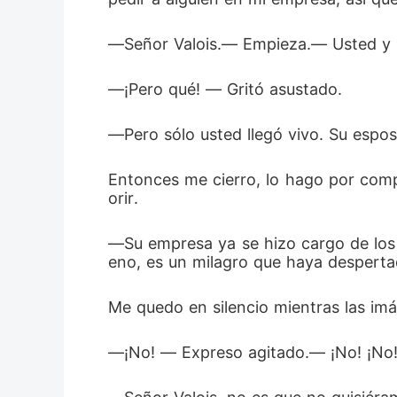
―Señor Valois.― Empieza.― Usted y su 
―¡Pero qué! ― Gritó asustado. 
―Pero sólo usted llegó vivo. Su esposa,
Entonces me cierro, lo hago por comp
orir. 
―Su empresa ya se hizo cargo de los fu
eno, es un milagro que haya desperta
―¡No! ― Expreso agitado.― ¡No! ¡No! N