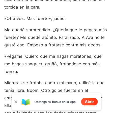
torcida en la cara.
«Otra vez. Más fuerte», jadeó.
Me quedé sorprendido. ¿Quería que le pegara más 
fuerte? Me quedé atónito. Paralizado. A Ava no le 
gustó eso. Empezó a frotarse contra mis dedos.
«Pégame. Quiero que me hagas moratones, que 
me hagas sangrar», gruñó, frotándose con más 
fuerza.
Mientras se frotaba contra mi mano, utilicé la que 
tenía libre. Boom. Otro golpe fuerte en el 
estómago. Esta vez fue un puñetazo más fuerte. 
Abrir
Obtenga su bonus en la App
Ella gruñó de dolor y se dobló de nuevo. Y sí, 