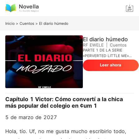
Inicio
>
Cuentos
>
El diario húmedo
El diario húmedo
RF EWELE
|
Cuentos
PARTE 1 DE LA SERIE
«PERVERTED LITTLE ME»
ADVERTENCIA⚠️ Este libro
Leer ahora
está dirigido exclusivamente
a los amantes de la literatura
erótica y el BDSM. ¡No
pienses en otra cosa! Sí, es
una historia obscena, pero
no es lo que estás
Capítulo 1 Victor: Cómo convertí a la chica
pensando, amigo. Cada
más popular del colegio en ¢um 1
capítulo de este diario son
historias ficticias sobre los
5 de marzo de 2027
diversos paisajes sexuales
de los personajes. Imagina
que estás leyendo el diario
Hola, tío. Uf, no me gusta mucho escribirlo todo, 
de alguien, pero no solo de