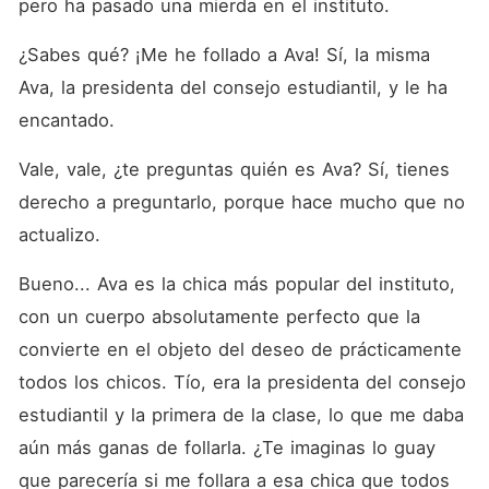
una persona... ¿Entiendes lo
pero ha pasado una mierda en el instituto.
que quiero decir? A medida
que avanza el libro, varias
¿Sabes qué? ¡Me he follado a Ava! Sí, la misma 
aventuras sexuales te harán
recordar algunos recuerdos
Ava, la presidenta del consejo estudiantil, y le ha 
maravillosos. Me refiero a
encantado.
recuerdos húmedos. Este
libro no está escrito para
despreciar o abusar de
Vale, vale, ¿te preguntas quién es Ava? Sí, tienes 
nadie, ni de la comunidad
LBGTQ ni de los
derecho a preguntarlo, porque hace mucho que no 
heterosexuales, este libro no
actualizo.
juzga a nadie, es solo para
fines de entretenimiento. ¿Te
imaginas leer el diario de
Bueno... Ava es la chica más popular del instituto, 
una chica de instituto sobre
con un cuerpo absolutamente perfecto que la 
cómo se folló a su profesor
empollón? Solo imagina la
convierte en el objeto del deseo de prácticamente 
escena, PD: esto no es para
niños, demasiado caliente
todos los chicos. Tío, era la presidenta del consejo 
para los empollones... solo
estudiantil y la primera de la clase, lo que me daba 
un psicópata puede meterse
en esto...
aún más ganas de follarla. ¿Te imaginas lo guay 
que parecería si me follara a esa chica que todos 