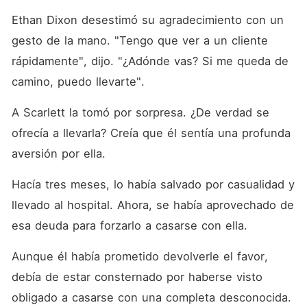
Para su asombro, su esposo
que parecía común y
Ethan Dixon desestimó su agradecimiento con un 
corriente resultó ser el
gesto de la mano. "Tengo que ver a un cliente 
hombre más rico. También
se volvió cada vez más
rápidamente", dijo. "¿Adónde vas? Si me queda de 
difícil para ella ocultar que
era alumna de un diseñador
camino, puedo llevarte". 
famoso. Entonces, la vida
comenzó a mejorar de
A Scarlett la tomó por sorpresa. ¿De verdad se 
maneras que nunca imaginó.
ofrecía a llevarla? Creía que él sentía una profunda 
aversión por ella. 
Hacía tres meses, lo había salvado por casualidad y 
llevado al hospital. Ahora, se había aprovechado de 
esa deuda para forzarlo a casarse con ella. 
Aunque él había prometido devolverle el favor, 
debía de estar consternado por haberse visto 
obligado a casarse con una completa desconocida. 