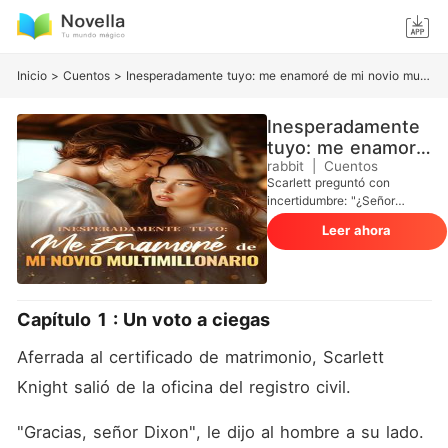
Inicio
>
Cuentos
>
Inesperadamente tuyo: me enamoré de mi novio multimillonario
Inesperadamente
tuyo: me enamoré
de mi novio
rabbit
|
Cuentos
Scarlett preguntó con
multimillonario
incertidumbre: "¿Señor
Dixon, habla en serio sobre
Leer ahora
esto?". Ella había esperado
que su matrimonio fuera solo
un acuerdo formal, y que
cada uno viviría su propia
vida sin interferencias. Por
Capítulo 1 : Un voto a ciegas
eso, cuando su esposo
mencionó cumplir con las
Aferrada al certificado de matrimonio, Scarlett 
obligaciones del matrimonio,
la tomó por sorpresa. Justo
Knight salió de la oficina del registro civil. 
cuando estaba decidida a
mantener su distancia, se
"Gracias, señor Dixon", le dijo al hombre a su lado. 
encontró más atraída a él.