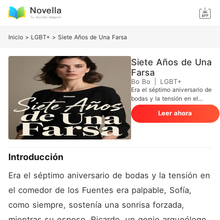
Inicio
>
LGBT+
>
Siete Años de Una Farsa
Siete Años de Una
Farsa
Bo Bo
|
LGBT+
Era el séptimo aniversario de
bodas y la tensión en el
comedor de los Fuentes era
Leer ahora
palpable, Sofía, como
siempre, sostenía una
sonrisa forzada, mientras su
esposo, Ricardo, un genio
arqueólogo, permanecía
Introducción
ajeno, rígido y distante. Todo
se vino abajo cuando,
Era el séptimo aniversario de bodas y la tensión en 
intentando mostrar fotos
familiares, la pantalla grande
el comedor de los Fuentes era palpable, Sofía, 
del comedor proyectó, por
como siempre, sostenía una sonrisa forzada, 
error, la transmisión en vivo
de la cámara de seguridad
mientras su esposo, Ricardo, un genio arqueólogo, 