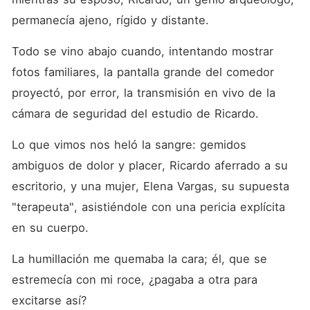
del estudio de Ricardo. Lo
que vimos nos heló la
permanecía ajeno, rígido y distante.
sangre: gemidos ambiguos
de dolor y placer, Ricardo
Todo se vino abajo cuando, intentando mostrar 
aferrado a su escritorio, y
una mujer, Elena Vargas, su
fotos familiares, la pantalla grande del comedor 
supuesta "terapeuta",
asistiéndole con una pericia
proyectó, por error, la transmisión en vivo de la 
explícita en su cuerpo. La
cámara de seguridad del estudio de Ricardo.
humillación me quemaba la
cara; él, que se estremecía
con mi roce, ¿pagaba a otra
Lo que vimos nos heló la sangre: gemidos 
para excitarse así? Sin decir
ambiguos de dolor y placer, Ricardo aferrado a su 
una palabra, cancelé mi
beca en Florencia, mi sueño
escritorio, y una mujer, Elena Vargas, su supuesta 
de toda la vida, y con la voz
extrañamente calmada,
"terapeuta", asistiéndole con una pericia explícita 
marqué el número de un
en su cuerpo.
abogado: "Buenas noches,
hablo para solicitar una cita
para iniciar un trámite de
La humillación me quemaba la cara; él, que se 
divorcio".
estremecía con mi roce, ¿pagaba a otra para 
excitarse así?