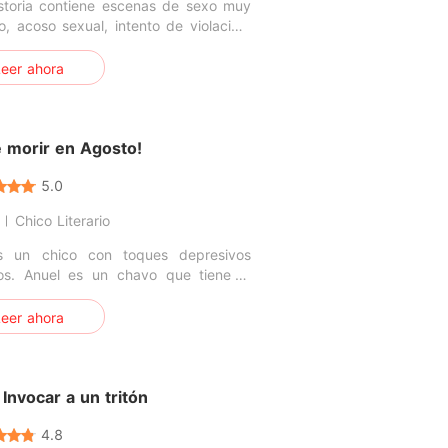
istoria contiene escenas de sexo muy
to, acoso sexual, intento de violación,
o de oscuridad, fuerte obsesión y
rte posesividad. ----------------------
eer ahora
-------------------- ---------------------
 conejito.
adónde huir, soy el ojo y el oído de
dena, hagas lo que hagas, lo sé. Tú
e morir en Agosto!
teneces, ese hermoso trasero tuyo
n.
5.0
Chico Literario
 un chico con toques depresivos
cos. Anuel es un chavo que tiene el
ómo logran conocerse?
 están en busca de arreglar sus
eer ahora
nes en un campamento que promete
diversión, aprendizaje y sobre todo, la
nidad de enamorarse. ¿Como debe
amor entre un adolescente y un joven
Invocar a un tritón
o? Ambos se embarcaran en una
ón exprés que les dejara con "ganas
4.8