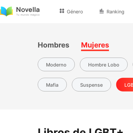
Género
Ranking
Hombres
Mujeres
Moderno
Hombre Lobo
Mafia
Suspense
LG
Libros de LGBT+