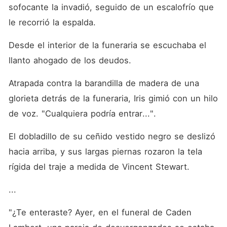
naturaleza fría y engañosa
sofocante la invadió, seguido de un escalofrío que 
de su tío. Como se había
enamorado de él, llorando, le
le recorrió la espalda. 
rogó "Cásate conmigo", pero
solo recibió su fría negativa.
Desde el interior de la funeraria se escuchaba el 
Derrotada, aceptó la
propuesta de un abogado,
llanto ahogado de los deudos. 
generando emoción pública.
Luego, en el día de su boda,
Atrapada contra la barandilla de madera de una 
Vincent suplicó
desesperadamente: "No te
glorieta detrás de la funeraria, Iris gimió con un hilo 
cases con él...".
de voz. "Cualquiera podría entrar...". 
El dobladillo de su ceñido vestido negro se deslizó 
hacia arriba, y sus largas piernas rozaron la tela 
rígida del traje a medida de Vincent Stewart. 
...
"¿Te enteraste? Ayer, en el funeral de Caden 