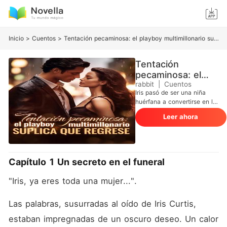
Inicio
>
Cuentos
>
Tentación pecaminosa: el playboy multimillonario suplica que regrese
Tentación
pecaminosa: el
playboy
rabbit
|
Cuentos
Iris pasó de ser una niña
multimillonario
huérfana a convertirse en la
suplica que
hija adoptiva de la familia
regrese
Leer ahora
Stewart a los diez años,
encontrando consuelo en la
aparente amabilidad de su
tío Vincent. Siete años
después, se convirtió en su
Capítulo 1 Un secreto en el funeral
amante. Cuando se anunció
el compromiso de Vincent,
"Iris, ya eres toda una mujer...". 
los rumores se esparcieron
sobre el infame CEO
mujeriego que finalmente se
Las palabras, susurradas al oído de Iris Curtis, 
asentaba. Pero solo Iris
estaban impregnadas de un oscuro deseo. Un calor 
conocía la verdadera