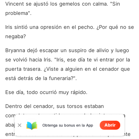
Vincent se ajustó los gemelos con calma. "Sin 
problema". 
Iris sintió una opresión en el pecho. ¿Por qué no se 
negaba? 
Bryanna dejó escapar un suspiro de alivio y luego 
se volvió hacia Iris. "Iris, ese día te vi entrar por la 
puerta trasera. ¿Viste a alguien en el cenador que 
está detrás de la funeraria?". 
Ese día, todo ocurrió muy rápido. 
Dentro del cenador, sus torsos estaban 
completamente vestidos, pero de la cintura para 
abajo sus cuerpos estaban estrechamente 
Abrir
Obtenga su bonus en la App
entrelazados. A la distancia, parecían simplemente 