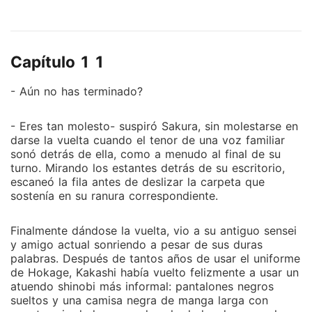
empiezan a molestarse y se terminan acusando que
se gustan... Que ocurrirá después de esto? descubre
lo que sucede entre estos dos.
Capítulo 1 1
- Aún no has terminado?
- Eres tan molesto- suspiró Sakura, sin molestarse en
darse la vuelta cuando el tenor de una voz familiar
sonó detrás de ella, como a menudo al final de su
turno. Mirando los estantes detrás de su escritorio,
escaneó la fila antes de deslizar la carpeta que
sostenía en su ranura correspondiente.
Finalmente dándose la vuelta, vio a su antiguo sensei
y amigo actual sonriendo a pesar de sus duras
palabras. Después de tantos años de usar el uniforme
de Hokage, Kakashi había vuelto felizmente a usar un
atuendo shinobi más informal: pantalones negros
sueltos y una camisa negra de manga larga con