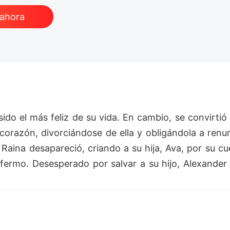
 ahora
 sido el más feliz de su vida. En cambio, se convirti
 corazón, divorciándose de ella y obligándola a renun
aina desapareció, criando a su hija, Ava, por su cu
ermo. Desesperado por salvar a su hijo, Alexander s
r que subestimó, el hombre suplicó una segunda opor
rada que en su día lo amó. De esa no quedaba nada
gado olvidado por años que esperaba desenterrar. Ra
er viejas heridas para salvar al hijo que nunca pudo 