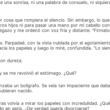
e una sonrisa, ni una palabra de consuelo, ni siquiera
er cosa que rompiera el silencio. Sin embargo, lo qu
os hijos ni para pasar una mano por mi cabello con 
gazo y me ordenó con voz fría y distante: "Fírmalos
. Parpadeé, con la vista nublada por el agotamient
cia los papeles y luego lo miré, confundida. "Lo sient
con dureza. 
y se me revolvió el estómago. ¿Qué? 
nzaba un bolígrafo. Se veía tan impaciente que daba
hubieran nacido. 
tras volvía a mirar los papeles con incredulidad. ¿Q
do en serio. ¿De verdad quería divorciarse? 