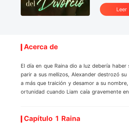
Leer
Acerca de
El día en que Raina dio a luz debería haber
parir a sus mellizos, Alexander destrozó su
a más que traición y desamor a su nombre, R
ortunidad cuando Liam caía gravemente enf
 que alguna vez despreció. Frente a la muje
 Pero Raina ya no era la misma mujer queb
Capítulo 1 Raina
 basada en la fortaleza, la riqueza y un le
n él. La pregunta era... ¿Arriesgaría remov