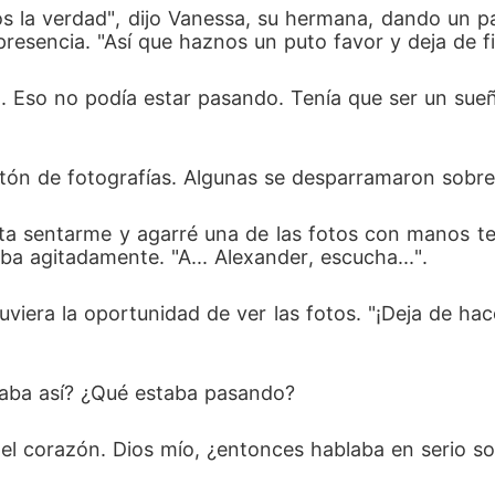
os la verdad", dijo Vanessa, su hermana, dando un p
resencia. "Así que haznos un puto favor y deja de fi
. Eso no podía estar pasando. Tenía que ser un sue
tón de fotografías. Algunas se desparramaron sobre 
a sentarme y agarré una de las fotos con manos tem
a agitadamente. "A... Alexander, escucha...". 
o tuviera la oportunidad de ver las fotos. "¡Deja de h
aba así? ¿Qué estaba pasando? 
l corazón. Dios mío, ¿entonces hablaba en serio so