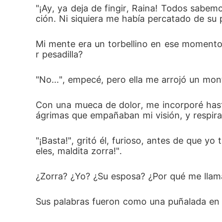
"¡Ay, ya deja de fingir, Raina! Todos sabem
ción. Ni siquiera me había percatado de su p
Mi mente era un torbellino en ese momento
r pesadilla? 
"No...", empecé, pero ella me arrojó un mon
Con una mueca de dolor, me incorporé hast
ágrimas que empañaban mi visión, y respirab
"¡Basta!", gritó él, furioso, antes de que y
eles, maldita zorra!". 
¿Zorra? ¿Yo? ¿Su esposa? ¿Por qué me llam
Sus palabras fueron como una puñalada en e