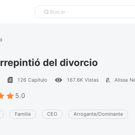
Buscar
io
arrepintió del divorcio
126 Capítulo
167.6K Vistas
Alissa N
5.0
Familia
CEO
Arrogante/Dominante