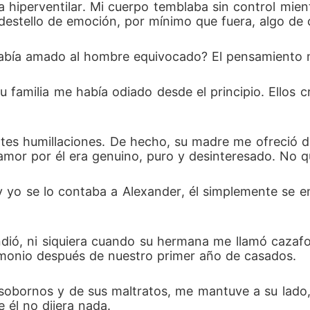
hiperventilar. Mi cuerpo temblaba sin control mient
 destello de emoción, por mínimo que fuera, algo de
 había amado al hombre equivocado? El pensamiento 
u familia me había odiado desde el principio. Ellos 
tes humillaciones. De hecho, su madre me ofreció d
mor por él era genuino, puro y desinteresado. No qu
yo se lo contaba a Alexander, él simplemente se en
endió, ni siquiera cuando su hermana me llamó cazaf
rimonio después de nuestro primer año de casados. 
us sobornos y de sus maltratos, me mantuve a su lad
 él no dijera nada. 