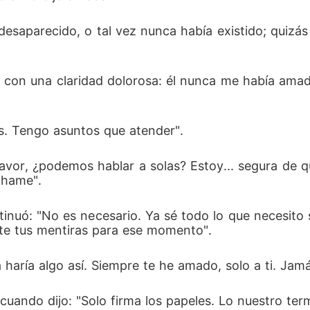
esaparecido, o tal vez nunca había existido; quiz
on una claridad dolorosa: él nunca me había amado. 
es. Tengo asuntos que atender". 
 favor, ¿podemos hablar a solas? Estoy... segura de
chame". 
ntinuó: "No es necesario. Ya sé todo lo que necesit
te tus mentiras para ese momento". 
aría algo así. Siempre te he amado, solo a ti. Jamás 
 cuando dijo: "Solo firma los papeles. Lo nuestro term