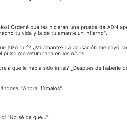
míos! Ordené que les hicieran una prueba de ADN ape
hecho tu vida y la de tu amante un infierno". 
¿Que hizo qué? ¿Mi amante? La acusación me cayó c
 el pulso me retumbaba en los oídos. 
d creía que le había sido infiel? ¿Después de haberl
 
ándose. "Ahora, fírmalos". 
o! "No sé de qué...". 