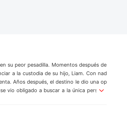
ó en su peor pesadilla. Momentos después de 
ciar a la custodia de su hijo, Liam. Con nad
enta. Años después, el destino le dio una op
e vio obligado a buscar a la única persona
tunidad, no solo para él, sino para su hijo.
 más. Había construido una nueva vida, una
ina había pasado años aprendiendo a vivir si
amar? ¿O Alexander había perdido a Raina par