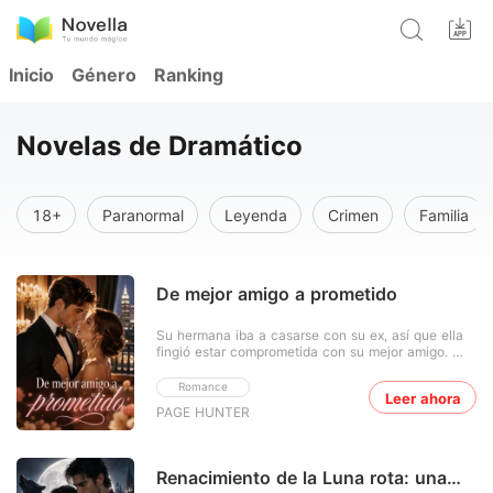
Inicio
Género
Ranking
Novelas de Dramático
18+
Paranormal
Leyenda
Crimen
Familia
De mejor amigo a prometido
Su hermana iba a casarse con su ex, así que ella
fingió estar comprometida con su mejor amigo.
¿Qué podría salir mal? Savannah Hart creía que
ya había superado a Dean Archer... hasta que su
Romance
Leer ahora
hermana Chloe anunció que se casaría con él. El
PAGE HUNTER
hombre al que Savannah nunca dejó de amar, que
le rom
Renacimiento de la Luna rota: una