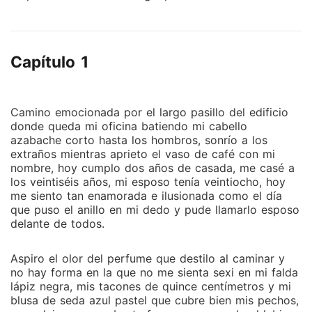
billonario, su vida no puede ser más perfecta, hasta
que un día se da cuenta de que su perfecto esposo
la engaña, Isabella entrará en un conflicto con ella
Capítulo 1
misma pues no se decide entre vengarse o recuperar
a su marido. Se verá obligada a lo primero y caerá en
un juego de seducción con un aliado improbable: su
atractivo y misterioso cuñado.
Camino emocionada por el largo pasillo del edificio
donde queda mi oficina batiendo mi cabello
azabache corto hasta los hombros, sonrío a los
extraños mientras aprieto el vaso de café con mi
nombre, hoy cumplo dos años de casada, me casé a
los veintiséis años, mi esposo tenía veintiocho, hoy
me siento tan enamorada e ilusionada como el día
que puso el anillo en mi dedo y pude llamarlo esposo
delante de todos.
Aspiro el olor del perfume que destilo al caminar y
no hay forma en la que no me sienta sexi en mi falda
lápiz negra, mis tacones de quince centímetros y mi
blusa de seda azul pastel que cubre bien mis pechos,