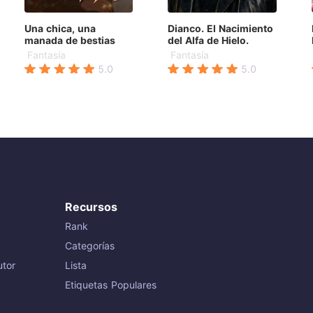
Una chica, una
Dianco. El Nacimiento
L
manada de bestias
del Alfa de Hielo.
Fantasía
Fantasía
5.0
5.0
Recursos
Rank
Categorías
tor
Lista
Etiquetas Populares