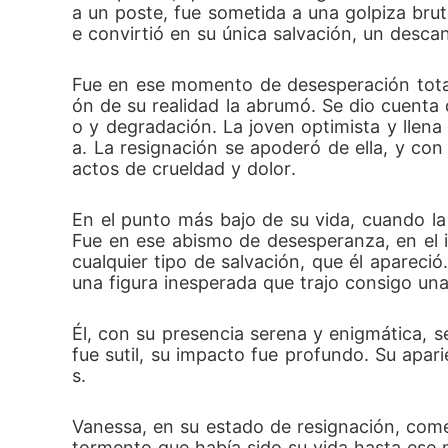
a un poste, fue sometida a una golpiza brut
e convirtió en su única salvación, un descan
Fue en ese momento de desesperación total
ón de su realidad la abrumó. Se dio cuenta 
o y degradación. La joven optimista y llen
a. La resignación se apoderó de ella, y con
actos de crueldad y dolor.
En el punto más bajo de su vida, cuando la o
Fue en ese abismo de desesperanza, en el 
cualquier tipo de salvación, que él apareci
una figura inesperada que trajo consigo un
Él, con su presencia serena y enigmática,
fue sutil, su impacto fue profundo. Su apa
s. 
Vanessa, en su estado de resignación, comen
tormento que había sido su vida hasta ese