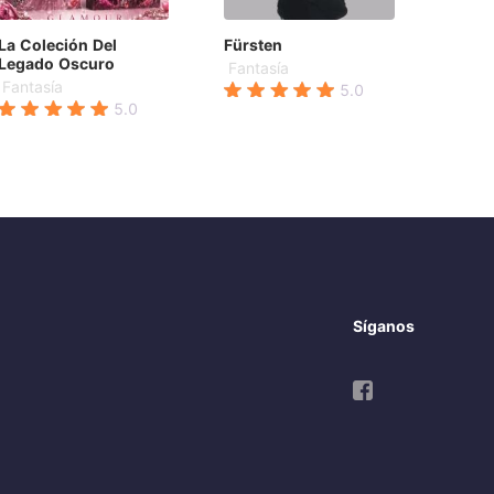
a Coleción Del
Fürsten
Legado Oscuro
Fantasía
Fantasía
5.0
5.0
Síganos