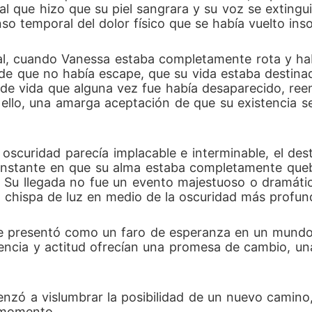
al que hizo que su piel sangrara y su voz se extingu
so temporal del dolor físico que se había vuelto ins
, cuando Vanessa estaba completamente rota y hab
de que no había escape, que su vida estaba destinad
a de vida que alguna vez fue había desaparecido, re
 ello, una amarga aceptación de que su existencia se
scuridad parecía implacable e interminable, el destin
instante en que su alma estaba completamente queb
ó. Su llegada no fue un evento majestuoso o dramátic
a chispa de luz en medio de la oscuridad más profun
 se presentó como un faro de esperanza en un mundo
riencia y actitud ofrecían una promesa de cambio, un
zó a vislumbrar la posibilidad de un nuevo camino, 
 momento.