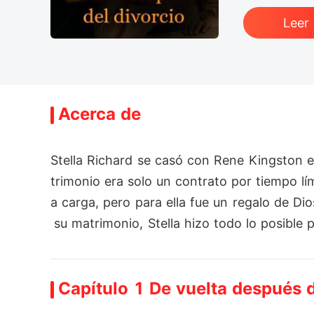
Leer
Acerca de
Stella Richard se casó con Rene Kingston e
trimonio era solo un contrato por tiempo lím
a carga, pero para ella fue un regalo de D
 su matrimonio, Stella hizo todo lo posibl
so le dio el papel de divorcio y le dijo... 
Stella, y cambiaron su vida... Ella firmó su 
Capítulo 1 De vuelta después 
frío... Seis años después... RK compró la e
 él... Porque ella tenía un hijo y no quería q