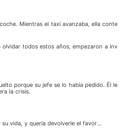
contigo". RK estaba a punto de decir más cu
 coche. Mientras el taxi avanzaba, ella conte
o olvidar todos estos años, empezaron a inv
lto porque su jefe se lo había pedido. Él le 
a la crisis.
.
u vida, y quería devolverle el favor...