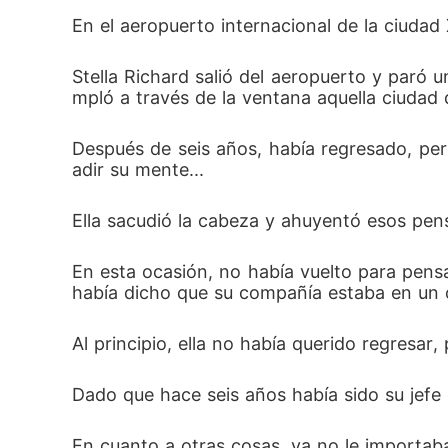
 "¿Cómo te atreves a tener un hijo con otr
En el aeropuerto internacional de la ciudad X
ando su mirada se posó en el niño a su lado.
Stella Richard salió del aeropuerto y paró u
mpló a través de la ventana aquella ciudad qu
Después de seis años, había regresado, per
adir su mente...
Ella sacudió la cabeza y ahuyentó esos pen
En esta ocasión, no había vuelto para pensar
había dicho que su compañía estaba en un call
Al principio, ella no había querido regresar
Dado que hace seis años había sido su jefe q
En cuanto a otras cosas, ya no le importaba