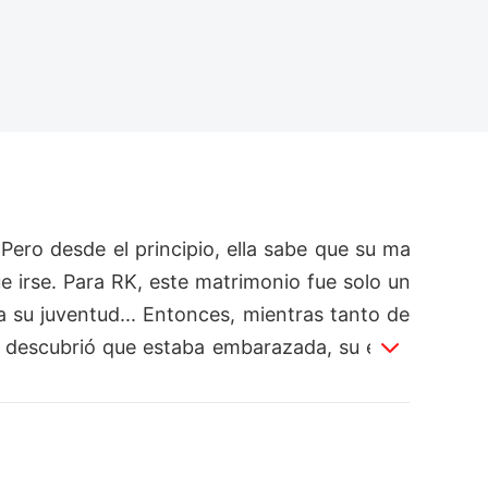
ero desde el principio, ella sabe que su ma
ue irse. Para RK, este matrimonio fue solo un
 su juventud... Entonces, mientras tanto de
ue descubrió que estaba embarazada, su espo
labras salen de su boca, como una bomba para 
Porque ella no quiere estar con un hombre tan 
odo lo posible por no tener nada que ver con
cogió a su hijo de la escuela, él la vio... RK,