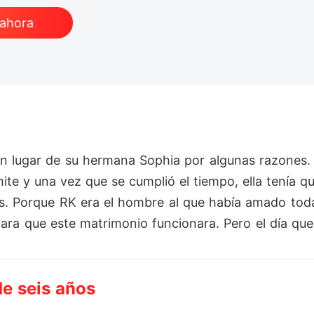
 ahora
n lugar de su hermana Sophia por algunas razones. P
ite y una vez que se cumplió el tiempo, ella tenía q
ios. Porque RK era el hombre al que había amado toda
e para que este matrimonio funcionara. Pero el día q
"No quiero a este niño. No olvides abortar". Estas pa
nombre en el papel de divorcio y salió de la casa... 
de seis años
mpresa en la que trabajaba Stella. Pero Stella hizo t
ue él se enterara de él... Pero un día, cuando Stella re