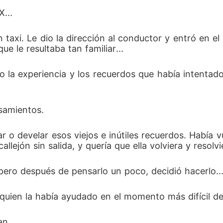
o hombre?" Stella, "No creo que tenga nada que ver 
...
.. Su rostro se veía igual que cuando era joven...
n taxi. Le dio la dirección al conductor y entró en el
e le resultaba tan familiar...
o la experiencia y los recuerdos que había intentad
samientos.
 o develar esos viejos e inútiles recuerdos. Había vue
ejón sin salida, y quería que ella volviera y resolvier
, pero después de pensarlo un poco, decidió hacerlo..
uien la había ayudado en el momento más difícil de s
n...