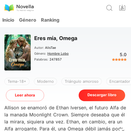
Inicio
Género
Ranking
Eres mía, Omega
Autor:
AlisTae
Género:
Hombre Lobo
5.0
Palabras:
247857
Tema-18+
Moderno
Triángulo amoroso
Encantador
Descargar libro
Leer ahora
Allison se enamoró de Ethan Iversen, el futuro Alfa de
la manada Moonlight Crown. Siempre deseaba que él
la mirara, siquiera una vez. Ethan, en cambio, era un
Alfa arrogante. Para él, una Omega débil jamás podría