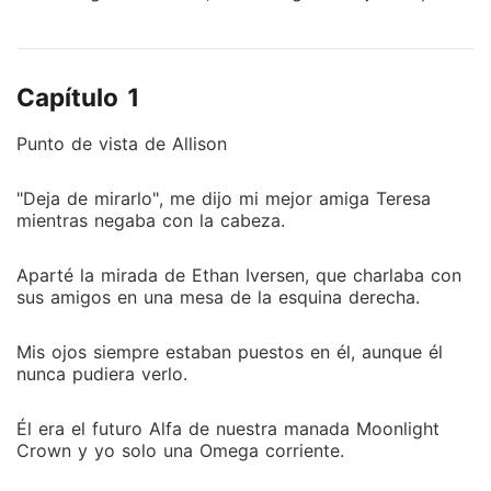
ser su compañera. Ryan Iversen, el primo de Ethan,
había regresado del extranjero y era el verdadero
heredero de la manada. Sin embargo, nunca intentó
Capítulo 1
reclamar la posición ni mostró interés en ella. Ryan
era un Alfa popular, con fama de mujeriego. Sin
Punto de vista de Allison
embargo, al regresar a la manada, algo llamó
fuertemente su atención: Allison.
"Deja de mirarlo", me dijo mi mejor amiga Teresa
mientras negaba con la cabeza.
Aparté la mirada de Ethan Iversen, que charlaba con
sus amigos en una mesa de la esquina derecha.
Mis ojos siempre estaban puestos en él, aunque él
nunca pudiera verlo.
Él era el futuro Alfa de nuestra manada Moonlight
Crown y yo solo una Omega corriente.