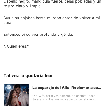
Cabello negro, mandíbula fuerte, cejas pobladas y un
rostro claro y limpio.
Sus ojos bajaban hasta mi ropa antes de volver a mi
cara.
Entonces oí su voz profunda y gélida.
"¿Quién eres?".
Tal vez le gustaría leer
La expareja del Alfa: Reclamar a su
Luna
"No, Alfa, por favor, detente. No cabrás", jadeó
Selena, con los ojos muy abiertos por el miedo
mientras miraba el enorme miembro del Alfa Zander.