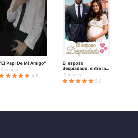
"El Papi De Mi Amigo"
El esposo
despiadado: entre la
Romance
dominación y el amor.
Romance
4.6
5.0