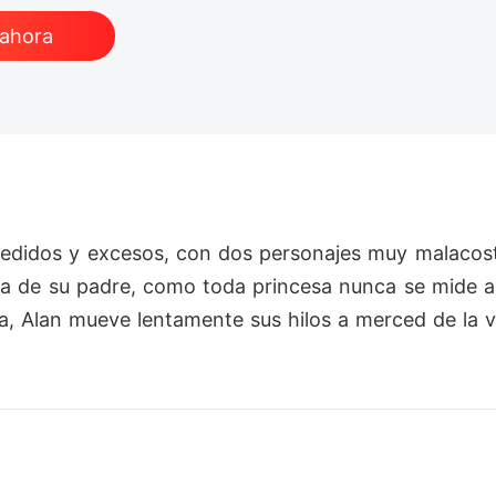
 ahora
esmedidos y excesos, con dos personajes muy malacos
asa de su padre, como toda princesa nunca se mide a 
ca, Alan mueve lentamente sus hilos a merced de la 
 luz sus otras dos caras, pero con Milla a su lado le