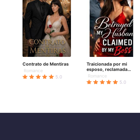
Contrato de Mentiras
Traicionada por mi
esposo, reclamada
Romance
por mi jefe
Romance
5.0
5.0