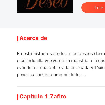
Leer
Acerca de
En esta historia se reflejan los deseos d
e cuando ella vuelve de su maestría a la c
evándola a una doble vida enredada y tóxi
pecer su carrera como cuidador.

Un hombre fiel y honrado que jamás saca a la
Capítulo 1 Zafiro