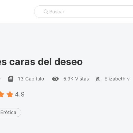
Buscar
es caras del deseo
e
13 Capítulo
5.9K Vistas
Elizabeth v
4.9
Erótica