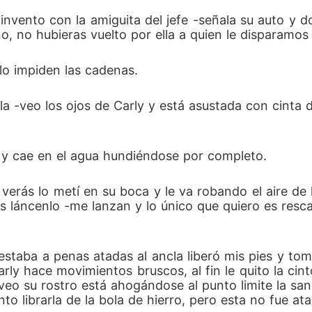
mo invento con la amiguita del jefe -señala su auto 
 no, no hubieras vuelto por ella a quien le disparam
 lo impiden las cadenas.
a -veo los ojos de Carly y está asustada con cinta 
o y cae en el agua hundiéndose por completo.
o verás lo metí en su boca y le va robando el aire 
utes láncenlo -me lanzan y lo único que quiero es res
taba a penas atadas al ancla liberó mis pies y tomo
rly hace movimientos bruscos, al fin le quito la cin
veo su rostro está ahogándose al punto limite la san
to librarla de la bola de hierro, pero esta no fue at