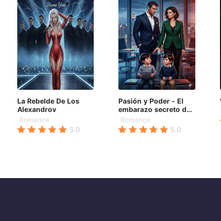
La Rebelde De Los
Pasión y Poder - El
Alexandrov
embarazo secreto del
CEO
Romance
Romance
5.0
5.0