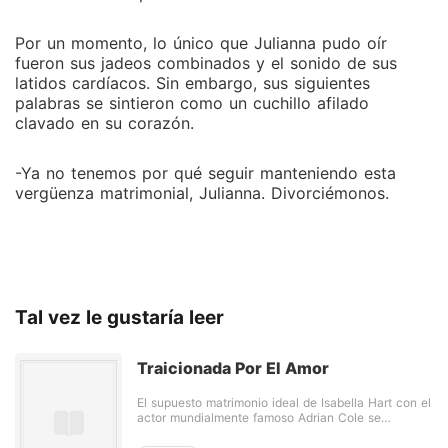
Por un momento, lo único que Julianna pudo oír
fueron sus jadeos combinados y el sonido de sus
latidos cardíacos. Sin embargo, sus siguientes
palabras se sintieron como un cuchillo afilado
clavado en su corazón.
-Ya no tenemos por qué seguir manteniendo esta
vergüenza matrimonial, Julianna. Divorciémonos.
Tal vez le gustaría leer
Traicionada Por El Amor
El supuesto matrimonio ideal de Isabella Hart con el
actor mundialmente famoso Adrian Cole se
desmoronó cuando la aventura de su esposo con
su mánager, Vanessa Grey, fue expuesta en un