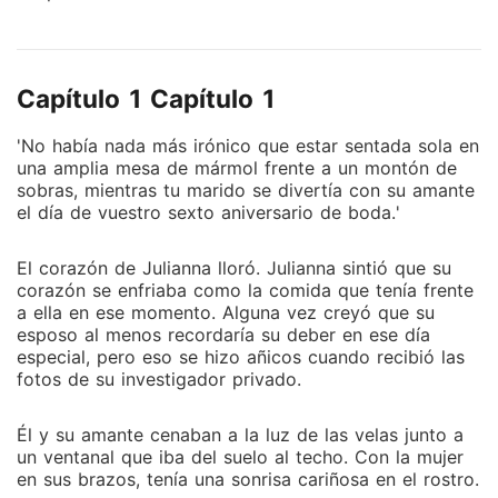
Arnaud. Hizo todo lo posible para ganarse el corazón
de su marido, pero cuando su antiguo amor regresó,
se dio cuenta de que todos sus esfuerzos habían sido
Capítulo 1 Capítulo 1
en vano. Franklin le exigió el divorcio la noche de su
aniversario de bodas, incluso a costa de amenazarla.
'No había nada más irónico que estar sentada sola en
Ella, desconsolada, finalmente abandonó todas sus
una amplia mesa de mármol frente a un montón de
ilusiones sobre él y regresó a casa para ser la
sobras, mientras tu marido se divertía con su amante
heredera. La próxima vez que conoció a Franklin, ya
el día de vuestro sexto aniversario de boda.'
no eran pareja, sino oponentes. -Señor Arnaud,
¿debería recordárselo otra vez? Nos hemos
El corazón de Julianna lloró. Julianna sintió que su
divorciado. "Julianna, ese es el error más estúpido
corazón se enfriaba como la comida que tenía frente
que he cometido en mi vida. Por favor, vuelve
a ella en ese momento. Alguna vez creyó que su
esposo al menos recordaría su deber en ese día
conmigo".
especial, pero eso se hizo añicos cuando recibió las
fotos de su investigador privado.
Él y su amante cenaban a la luz de las velas junto a
un ventanal que iba del suelo al techo. Con la mujer
en sus brazos, tenía una sonrisa cariñosa en el rostro.