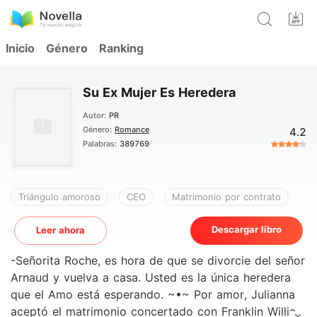
Inicio
Género
Ranking
Su Ex Mujer Es Heredera
Autor:
PR
Género:
Romance
4.2
Palabras:
389769
Triángulo amoroso
CEO
Matrimonio por contrato
Descargar libro
Leer ahora
-Señorita Roche, es hora de que se divorcie del señor
Arnaud y vuelva a casa. Usted es la única heredera
que el Amo está esperando. ~•~ Por amor, Julianna
aceptó el matrimonio concertado con Franklin William