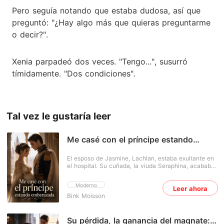
Pero seguía notando que estaba dudosa, así que
preguntó: "¿Hay algo más que quieras preguntarme
o decir?".
Xenia parpadeó dos veces. "Tengo...", susurró
tímidamente. "Dos condiciones".
Tal vez le gustaría leer
Me casé con el príncipe estando
embarazada
El esposo de Jasmine, Lachlan, estaba exultante en
el hospital. Su cuñada, la viuda Seraphina, acababa
de dar a luz a un niño perfecto. Pero la alegría
ocultaba una traición devastadora: el bebé había
Moderno
Leer ahora
sido concebido con el esperma congelado de
Bink Moisson
Lachlan. Toda la prestigiosa familia Carlisle-
Beaumont lo había planeado en secreto. "Fue solo
un procedimiento clínico para ayudar a una viuda
afligida, no hagas un drama", le espetó él con
Su pérdida, la ganancia del magnate: