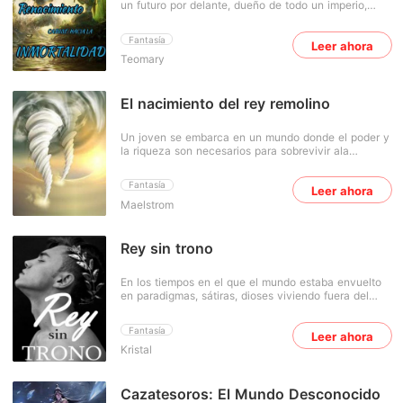
un futuro por delante, dueño de todo un imperio,
podrá vencer a nuestro Rey de Soldados? Venga y
justo cuando se retira de su ajetreada vida a sus 39
descúbralo por sí mismos.
años, encuentra un collar destartalado en la playa el
Fantasía
Leer ahora
cual lo lleva a otro mundo, un lugar donde el más
Teomary
fuerte es respetado y el débil desechado. Con la
extraña piedra fundida en su dantian su fuerza
crecerá abriéndose camino hasta la cima de la
inmortalidad
El nacimiento del rey remolino
Un joven se embarca en un mundo donde el poder y
la riqueza son necesarios para sobrevivir ala
realidad cruel
Fantasía
Leer ahora
Maelstrom
Rey sin trono
En los tiempos en el que el mundo estaba envuelto
en paradigmas, sátiras, dioses viviendo fuera del
Olimpo. Existía un Rey llamado Ándraco, tenía doce
reinos bajo su dominio. Estos reinos eran unos más
Fantasía
Leer ahora
exuberante que el otro, tenía sus maravillosas
Kristal
creaciones que no había sido visto en ningún otro
lado. El reino vivía en la prosperidad y la
abundancia. Sobré todo porque el Rey Ándraco
había sido muy bendecido con sus hijos varones.
Cazatesoros: El Mundo Desconocido