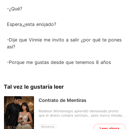
-¿Qué?
Espera,¿esta enojado?
-Dije que Vinnie me invito a salir ¿por qué te pones
así?
-Porque me gustas desde que tenemos 8 años
Tal vez le gustaría leer
Contrato de Mentiras
Madison Montenegro aprendió demasiado pronto
que el dinero compra sonrisas... pero nunca miradas
sinceras. Dueña de una fortuna heredada y de un
corazón que insiste en creer, vive rodeada de gente
Romance
Leer ahora
que la halaga mientras la desprecia en silencio. La