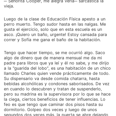
─ Señorita Cooper, me alegra verla─ sarcástica la
vieja.
Luego de la clase de Educación Física apesto a un
perro muerto. Tengo sudor hasta en las nalgas. Me
gusta el ejercicio, solo que en esta escuela es un
asco. ¡Quiero un baño, urgente! Estoy cansada para
correr y Sofía me gana el baño de la habitación.
Tengo que hacer tiempo, se me ocurrió algo. Saco
algo de dinero que de manera mensual me da mi
padre para libros que ya leí y él no sabe, y me dirijo
a la "guarida del lobo", es una habitación de un chico
llamado Charles quien vende prácticamente de todo.
Su dispensario va desde comida chatarra, hasta
bebidas alcohólicas y condones saborisados. De vez
en cuando lo descubren y tratan de suspenderlo,
pero su madrina es la supervisora por lo que se hace
la ciega, ciertos beneficios de tener influencias. Lo
feo es que tengo que caminar dos pisos hasta su
dormitorio. Golpeo dos veces y luego de unos
segundos dos veces más, la puerta se abre dejando