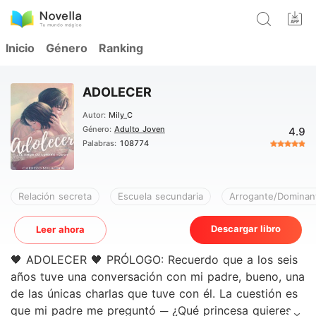
Inicio
Género
Ranking
ADOLECER
Autor:
Mily_C
Género:
Adulto Joven
4.9
Palabras:
108774
Relación secreta
Escuela secundaria
Arrogante/Dominan
Descargar libro
Leer ahora
🖤 ADOLECER 🖤 PRÓLOGO: Recuerdo que a los seis
años tuve una conversación con mi padre, bueno, una
de las únicas charlas que tuve con él. La cuestión es
que mi padre me preguntó ─ ¿Qué princesa quieres