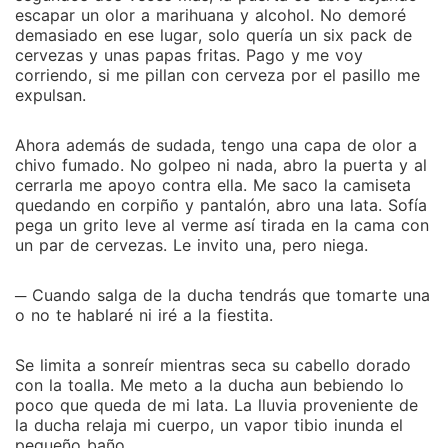
escapar un olor a marihuana y alcohol. No demoré
demasiado en ese lugar, solo quería un six pack de
cervezas y unas papas fritas. Pago y me voy
corriendo, si me pillan con cerveza por el pasillo me
expulsan.
Ahora además de sudada, tengo una capa de olor a
chivo fumado. No golpeo ni nada, abro la puerta y al
cerrarla me apoyo contra ella. Me saco la camiseta
quedando en corpiño y pantalón, abro una lata. Sofía
pega un grito leve al verme así tirada en la cama con
un par de cervezas. Le invito una, pero niega.
─ Cuando salga de la ducha tendrás que tomarte una
o no te hablaré ni iré a la fiestita.
Se limita a sonreír mientras seca su cabello dorado
con la toalla. Me meto a la ducha aun bebiendo lo
poco que queda de mi lata. La lluvia proveniente de
la ducha relaja mi cuerpo, un vapor tibio inunda el
pequeño baño.