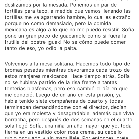
deslizamos por la mesada. Ponemos un par de
tortillas para taco, a medida que vamos llenando las
tortillas me va agarrando hambre, lo cual es extraño
porque no como demasiado, pero la comida
mexicana es algo a lo que no me puedo resistir. Sofía
pone un gran poco de guacamole como si fuera la
frutilla del postre ¡guak! No sé cómo puede comer
tanto de eso, yo odio la palta.
Volvemos a la mesa solitaria. Hacemos todo tipo de
bromas pesadas mientras devoramos cada trozo de
estos manjares mexicanos. Hace tiempo atrás, Sofía
no se hubiera partido de la risa frente a tantas
tonterías blasfemas, pero eso cambió el día en que
me conoció. Luego de un año en esta prisión, ya
había tenido siete compañeras de cuarto y todas
terminaban demandándome con el director, decían
que yo era molesta y desagradable, además que vivía
borracha, pero después de dos semanas en el cuarto
sola llegó Sofía, una niña un año mayor que yo, toda
tierna en un vestido color rosa crema, su cabello
rubio ondulado y sin maquillaje. Por entonces, creía