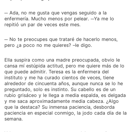
era él para decir esas estupideces? No lo sabía hasta
que no pude separarme de su insoportable
─ Ada, no me gusta que vengas seguido a la
existencia. Hasta que necesité sus abrazos con todo
enfermería. Mucho menos por pelear. ─Ya me lo
mi ser, hasta que quise mirar sus ojos azules todos
repitió un par de veces este mes.
los días, hasta que deseaba ser "Su Princesa", aunque
suene como una imbécil, así fue. Y fue perfecto.
─ No te preocupes que trataré de hacerlo menos,
¡ATENCIÓN! Contiene lenguaje sexualizado y
pero ¿a poco no me quieres? –le digo.
ofensivo, escenas de violencia explícita, escenas
sexuales, consumo ilícito de sustancias, conductas
Ella suspira como una madre preocupada, obvio le
depresivas, armas blancas, entre otras escenas que
cansa mí estúpida actitud, pero me quiere más de lo
pueden dañar la sensibilidad de algunos lectores. Las
que puede admitir. Teresa es la enfermera del
instituto y me ha curado cientos de veces, tiene
instituciones que se mencionan en la historia son
alrededor de cincuenta años, aunque nunca se lo he
ficticias, así como su sistema de organización, y
preguntado, solo es instinto. Su cabello es de un
pueden no coincidir con la realidad.
rubio grisáceo y le llega a media espalda, es delgada
y me saca aproximadamente media cabeza. ¿Algo
que la destaca? Su inmensa paciencia, desborda
paciencia en especial conmigo, la jodo cada día de la
semana.