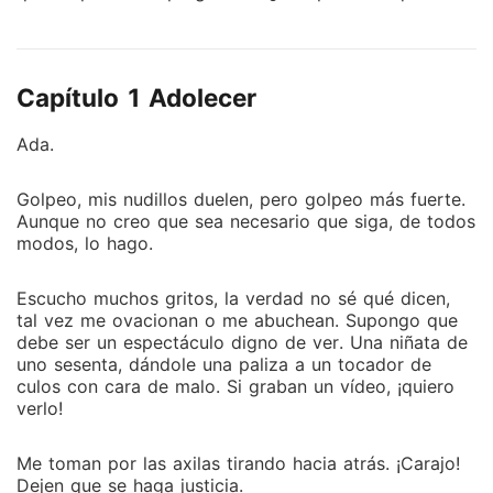
ser? ─Yo no sabía muy bien que responder, puesto
que me chupaba un huevo la idea de intentar ser
perfecta y ejemplar, pero a la vez, en ese entonces,
Capítulo 1 Adolecer
quería lucir vestidos grandes, rosados y llenos de
brillos, quería que todos me quisieran y desearan
Ada.
tenerme cerca. Sin embargo, le contesté ─ Quiero ser
Bella. Porque tiene muchos libros─ Sí, fue una
Golpeo, mis nudillos duelen, pero golpeo más fuerte.
respuesta estúpida. Con los años, esos momentos se
Aunque no creo que sea necesario que siga, de todos
esfumaron por completo de mi cotidianidad, en su
modos, lo hago.
lugar comencé a llenarme de nubes negras y
tormentas constantes, quedando sola conmigo
Escucho muchos gritos, la verdad no sé qué dicen,
misma, y yo soy insoportable. La idea de "ser una
tal vez me ovacionan o me abuchean. Supongo que
Princesa" siguió importándome una mierda, pero se
debe ser un espectáculo digno de ver. Una niñata de
intensificaron mis defectos hasta que nadie me
uno sesenta, dándole una paliza a un tocador de
culos con cara de malo. Si graban un vídeo, ¡quiero
soportó y me encerraron en un internado. Iba en
verlo!
picada hasta que... un molesto apareció en mi vida. Él
se emperró en decir que yo era una "Princesa", su
Me toman por las axilas tirando hacia atrás. ¡Carajo!
puta princesa y eso me cabreó un montón. ¿Quién
Dejen que se haga justicia.