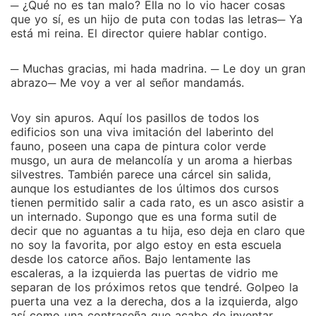
─ ¿Qué no es tan malo? Ella no lo vio hacer cosas
que yo sí, es un hijo de puta con todas las letras─ Ya
está mi reina. El director quiere hablar contigo.
─ Muchas gracias, mi hada madrina. ─ Le doy un gran
abrazo─ Me voy a ver al señor mandamás.
Voy sin apuros. Aquí los pasillos de todos los
edificios son una viva imitación del laberinto del
fauno, poseen una capa de pintura color verde
musgo, un aura de melancolía y un aroma a hierbas
silvestres. También parece una cárcel sin salida,
aunque los estudiantes de los últimos dos cursos
tienen permitido salir a cada rato, es un asco asistir a
un internado. Supongo que es una forma sutil de
decir que no aguantas a tu hija, eso deja en claro que
no soy la favorita, por algo estoy en esta escuela
desde los catorce años. Bajo lentamente las
escaleras, a la izquierda las puertas de vidrio me
separan de los próximos retos que tendré. Golpeo la
puerta una vez a la derecha, dos a la izquierda, algo
así como una contraseña que acabo de inventar.