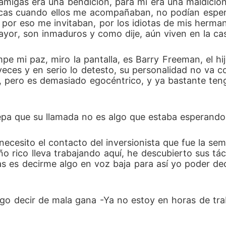
amigas era una bendición, para mí era una maldición,
locas cuando ellos me acompañaban, no podían esp
e por eso me invitaban, por los idiotas de mis her
ayor, son inmaduros y como dije, aún viven en la ca
pe mi paz, miro la pantalla, es Barry Freeman, el hi
 veces y en serio lo detesto, su personalidad no va 
o, pero es demasiado egocéntrico, y ya bastante te
epa que su llamada no es algo que estaba esperando
 necesito el contacto del inversionista que fue la s
iño rico lleva trabajando aquí, he descubierto sus t
as es decirme algo en voz baja para así yo poder dec
go decir de mala gana -Ya no estoy en horas de trab