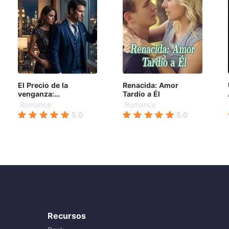
El Precio de la
Renacida: Amor
venganza:
Tardío a Él
Embarazada del CEO
Romance
Romance
5.0
5.0
Recursos