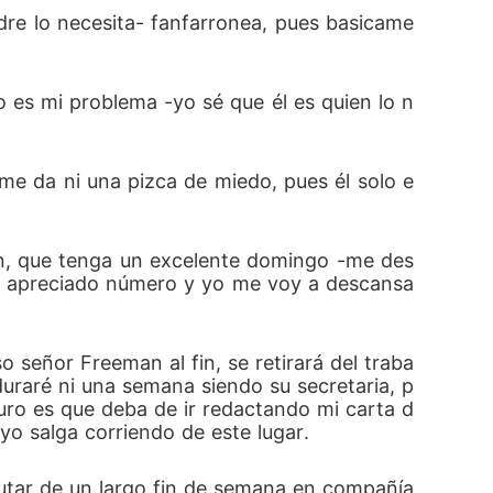
re lo necesita- fanfarronea, pues basicame
o es mi problema -yo sé que él es quien lo n
e da ni una pizca de miedo, pues él solo e
man, que tenga un excelente domingo -me des
su apreciado número y yo me voy a descansa
so señor Freeman al fin, se retirará del traba
uraré ni una semana siendo su secretaria, p
uro es que deba de ir redactando mi carta d
 yo salga corriendo de este lugar.
rutar de un largo fin de semana en compañía 