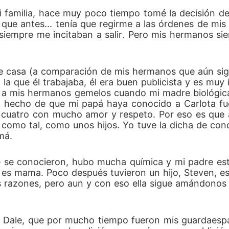
 familia, hace muy poco tiempo tomé la decisión de 
que antes... tenía que regirme a las órdenes de mis 
siempre me incitaban a salir. Pero mis hermanos sie
 de casa (a comparación de mis hermanos que aún sig
la que él trabajaba, él era buen publicista y es muy
y a mis hermanos gemelos cuando mi madre biológica 
El hecho de que mi papá haya conocido a Carlota fue
os cuatro con mucho amor y respeto. Por eso es que 
 como tal, como unos hijos. Yo tuve la dicha de con
má.
e se conocieron, hubo mucha química y mi padre est
es mama. Poco después tuvieron un hijo, Steven, est
as razones, pero aun y con eso ella sigue amándonos 
 y Dale, que por mucho tiempo fueron mis guardaesp