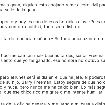
mala gana, alguien está enojado y me alegro -Mi pad
 se le de la gana.
oporto y hoy es uno de esos horribles días. -Pues n
or y con otra actitud, todo sería distinto.
 carta de renuncia mañana.- Su tono amenazante no m
ste tipo me cae tan mal- buenas tardes, señor Free
ue siento que yo he ganado, ese hombre no obtuvo 
pero el lunes será el día en el que mi jefe, el podero
de su hijo, Barry Freeman. Estoy segura de que no d
ico y nuca, pero nunca me ha caído bien. Lo más seg
, que ese chico rico me grite o me intente humillar,
ta de la oficina general y me largo a mi casa a disf