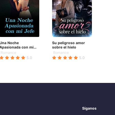
Una Noche
Su peligroso amor
Apasionada con mi
sobre el hielo
Jefe
Romance
Romance
5.0
5.0
Síganos