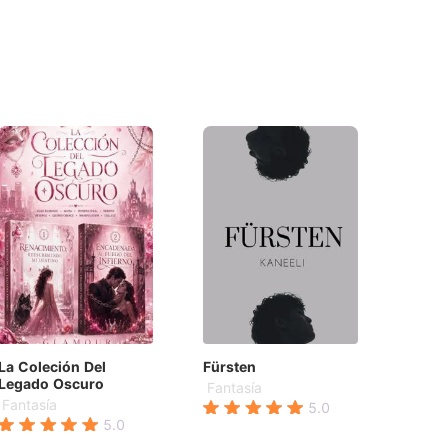
a Coleción Del
Fürsten
Legado Oscuro
Fantasía
Fantasía
5.0
5.0