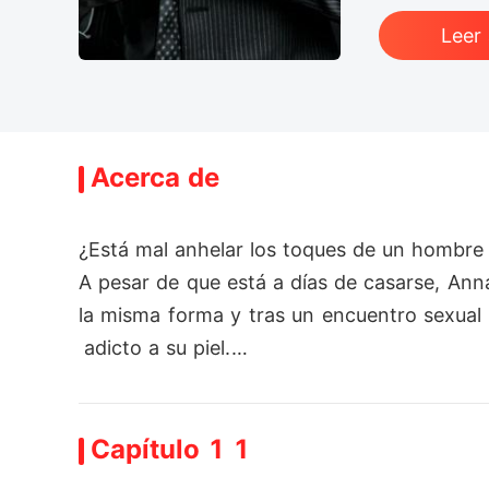
Leer
Acerca de
¿Está mal anhelar los toques de un hombre 
A pesar de que está a días de casarse, Anna 
la misma forma y tras un encuentro sexual i
 adicto a su piel.

Un corte en su labio, un mordisco entre su
Capítulo 1 1
gre los orgasmos son increíbles.

¿Por qué renunciar a eso?