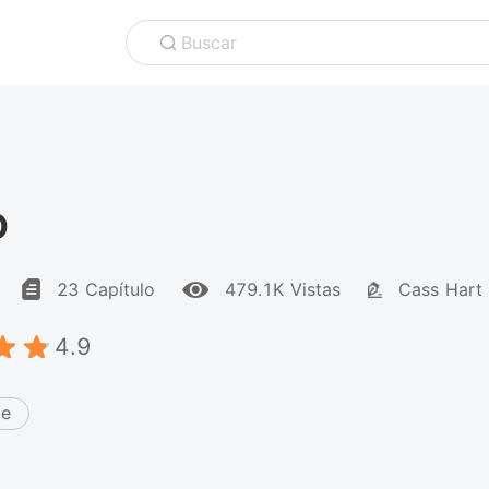
Buscar
O
23 Capítulo
479.1K Vistas
Cass Hart
4.9
te