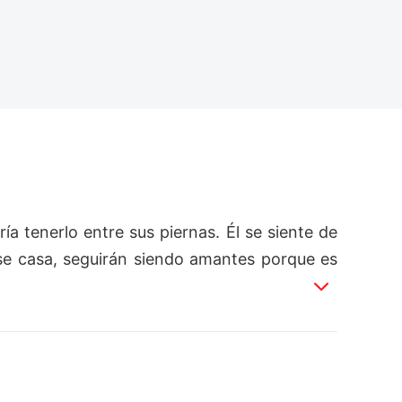
a tenerlo entre sus piernas. Él se siente de 
a se casa, seguirán siendo amantes porque es
un vampiro, durante los intercambios de san