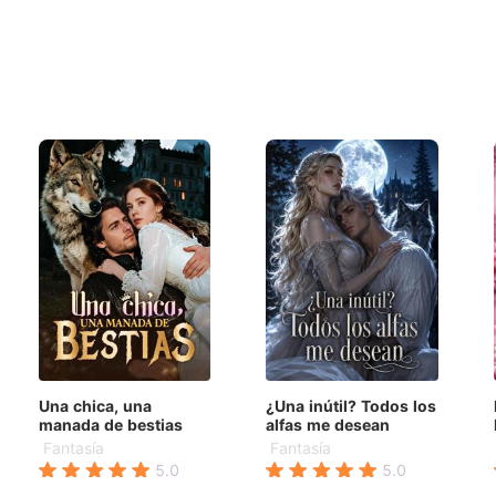
Una chica, una
¿Una inútil? Todos los
L
manada de bestias
alfas me desean
Fantasía
Fantasía
5.0
5.0