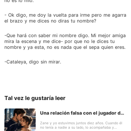
no es lo mio.
- Ok digo, me doy la vuelta para irme pero me agarra
el brazo y me dices no diras tu nombre?
-Que hará con saber mi nombre digo. Mi mejor amiga
mira la escena y me dice- por que no le dices tu
nombre y ya esta, no es nada que el sepa quien eres.
-Cataleya, digo sin mirar.
Tal vez le gustaría leer
Una relación falsa con el jugador de
hockey favorito de mi ex
Zane y yo estuvimos juntos diez años. Cuando él
no tenía a nadie a su lado, lo acompañaba y