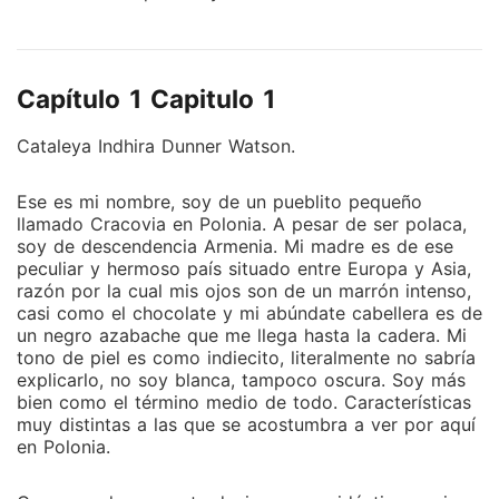
instrumento aquello que en su momento la hizo feliz
pero que ahora viene disfrazado de un abismo
profundo que promete hundirla a causa de su
Capítulo 1 Capitulo 1
desgarrador pasado.
Cataleya Indhira Dunner Watson.
Ese es mi nombre, soy de un pueblito pequeño
llamado Cracovia en Polonia. A pesar de ser polaca,
soy de descendencia Armenia. Mi madre es de ese
peculiar y hermoso país situado entre Europa y Asia,
razón por la cual mis ojos son de un marrón intenso,
casi como el chocolate y mi abúndate cabellera es de
un negro azabache que me llega hasta la cadera. Mi
tono de piel es como indiecito, literalmente no sabría
explicarlo, no soy blanca, tampoco oscura. Soy más
bien como el término medio de todo. Características
muy distintas a las que se acostumbra a ver por aquí
en Polonia.