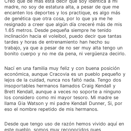
Creo que de mas esta decir que soy idéntica a mi
madre, no soy de estatura alta, a pesar de que me
encanten los deportes y los practique, es algo más
de genética que otra cosa, por lo que ya me he
resignado a creer que algún día creceré más de mis
1.65 metros. Desde pequeña siempre he tenido
inclinación hacia el voleibol, puedo decir que tantas
tardes y horas de entrenamiento han hecho su
trabajo, ya que a pesar de no ser muy alta tengo un
bonito cuerpo y no me da pena, ni vergüenza decirlo.
Nací en una familia muy feliz y con buena posición
económica, aunque Cracovia es un pueblo pequeño y
lejos de la cuidad, nunca nos faltó nada. Tengo dos
insoportables hermanos llamados Craig Kendall y
Brett Kendall, aunque a veces no soporte a ninguno
los considero como mi mayor tesoro. Mi madre se
llama Gia Watson y mi padre Kendall Dunner, Si, por
eso el nombre repetido de mis hermanos.
Desde que tengo uso de razón hemos vivido aquí en
este pueblo, somos muy reconocidos pues