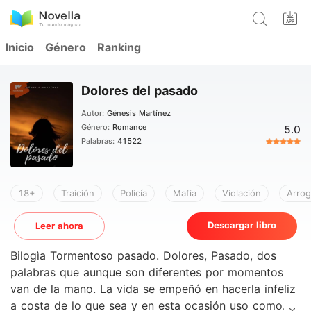
Inicio
Género
Ranking
Dolores del pasado
Autor:
Génesis Martínez
Género:
Romance
5.0
Palabras:
41522
18+
Traición
Policía
Mafia
Violación
Arro
Descargar libro
Leer ahora
Bilogìa Tormentoso pasado. Dolores, Pasado, dos
palabras que aunque son diferentes por momentos
van de la mano. La vida se empeñó en hacerla infeliz
a costa de lo que sea y en esta ocasión uso como