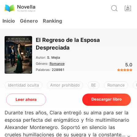
Inicio
Género
Ranking
El Regreso de la Esposa
Despreciada
Autor:
S. Mejia
Género:
Romance
5.0
Palabras:
228981
Identidad oculta
Amor prohibido
BE
Romance
Descargar libro
Leer ahora
Durante tres años, Clara entregó su alma para ser la
esposa perfecta del enigmático y frío multimillonario
Alexander Montenegro. Soportó en silencio las
crueles humillaciones de su suegra y la constante