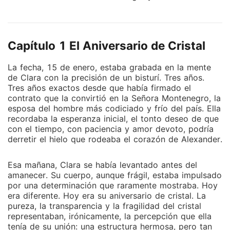
sombra de Valeria, el primer amor de su marido.
Clara creía que con paciencia y devoción lograría
ganarse el corazón de Alexander. Pero la ilusión se
Capítulo 1 El Aniversario de Cristal
hizo cenizas la noche de un trágico accidente.
Cuando Alexander se vio obligado a elegir a quién
La fecha, 15 de enero, estaba grabada en la mente
salvar del peligro, no dudó en correr hacia Valeria,
de Clara con la precisión de un bisturí. Tres años.
dejando a su esposa atrás. En ese instante, entre
Tres años exactos desde que había firmado el
sirenas y dolor, el corazón de Clara no se rompió; se
contrato que la convirtió en la Señora Montenegro, la
volvió de hielo. Desde una fría cama de hospital,
esposa del hombre más codiciado y frío del país. Ella
recordaba la esperanza inicial, el tonto deseo de que
firmó los papeles de divorcio y desapareció sin dejar
con el tiempo, con paciencia y amor devoto, podría
rastro, llevándose consigo su dignidad y un talento
derretir el hielo que rodeaba el corazón de Alexander.
oculto. Dos años después, el destino los vuelve a
enfrentar. Clara ha regresado, pero ya no es la joven
Esa mañana, Clara se había levantado antes del
sumisa que mendigaba migajas de atención. Ahora es
amanecer. Su cuerpo, aunque frágil, estaba impulsado
C. Laurent, una diseñadora de fama internacional,
por una determinación que raramente mostraba. Hoy
empoderada, brillante y deslumbrantemente
era diferente. Hoy era su aniversario de cristal. La
inalcanzable. Alexander, atormentado por el vacío
pureza, la transparencia y la fragilidad del cristal
representaban, irónicamente, la percepción que ella
que ella dejó y dándose cuenta del error que
tenía de su unión: una estructura hermosa, pero tan