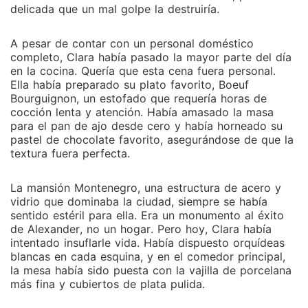
cometió, descubre que la brillante mente maestra con
delicada que un mal golpe la destruiría.
la que su imperio necesita firmar un contrato vital es
nada menos que su exesposa. Obsesionado con
A pesar de contar con un personal doméstico
recuperarla, pronto comprenderá que la nueva Clara
completo, Clara había pasado la mayor parte del día
no está dispuesta a ceder. El hombre que estaba
en la cocina. Quería que esta cena fuera personal.
acostumbrado a que el mundo se postrara a sus pies,
Ella había preparado su plato favorito, Boeuf
Bourguignon, un estofado que requería horas de
tendrá que enfrentarse a la implacable reina que él
cocción lenta y atención. Había amasado la masa
mismo forjó y descubrirá que el perdón tiene un
para el pan de ajo desde cero y había horneado su
precio muy alto: su propio orgullo.
pastel de chocolate favorito, asegurándose de que la
textura fuera perfecta.
La mansión Montenegro, una estructura de acero y
vidrio que dominaba la ciudad, siempre se había
sentido estéril para ella. Era un monumento al éxito
de Alexander, no un hogar. Pero hoy, Clara había
intentado insuflarle vida. Había dispuesto orquídeas
blancas en cada esquina, y en el comedor principal,
la mesa había sido puesta con la vajilla de porcelana
más fina y cubiertos de plata pulida.