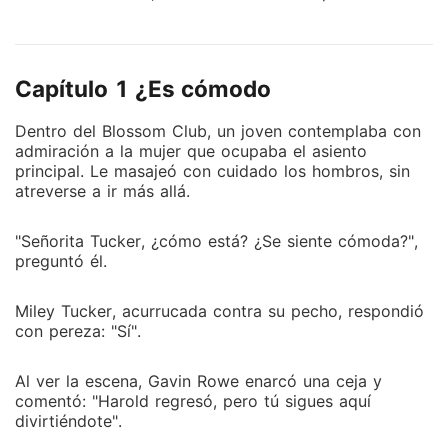
alrededor, al observar su docilidad, esperaban
ansiosos que su corazón se rompiera con el regreso
del verdadero amor de Harold. Sin embargo, Miley
Capítulo 1 ¿Es cómodo
sorprendió a todos. Firmó audazmente los papeles
del divorcio y se fue sin mirar atrás. Un Harold
Dentro del Blossom Club, un joven contemplaba con
furioso y desconcertado le inquirió, con los ojos
admiración a la mujer que ocupaba el asiento
rojos: "Miley, ¿qué estás haciendo?". Mostrando su
principal. Le masajeó con cuidado los hombros, sin
anillo de bodas con despreocupación y una sonrisa,
atreverse a ir más allá.
ella respondió: "Lo siento, me voy a casar. Estoy
harta de ser la que siempre cede". Todos creían que
"Señorita Tucker, ¿cómo está? ¿Se siente cómoda?",
Miley amaba profundamente a Harold, y que estaba
preguntó él.
lista para enfrentar cualquier desafío por él. Pero lo
que nadie sabía era que su corazón secretamente
Miley Tucker, acurrucada contra su pecho, respondió
anhelaba a otra persona cada vez que miraba a
con pereza: "Sí".
Harold.
Al ver la escena, Gavin Rowe enarcó una ceja y
comentó: "Harold regresó, pero tú sigues aquí
divirtiéndote".