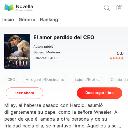
Inicio
Género
Ranking
El amor perdido del CEO
Autor:
rabbit
Género:
Moderno
5.0
Palabras:
340033
CEO
Arrogante/Dominante
Lujuria/Erótica
Celebrid
Descargar libro
Leer ahora
Miley, al haberse casado con Harold, asumió
diligentemente su papel como la señora Wheeler. A
pesar de que él amaba a otra persona y de su
frialdad hacia ella, se mantuvo firme. Aquellos a su