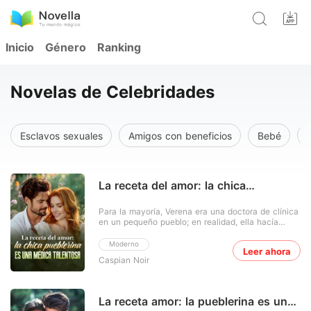
Inicio
Género
Ranking
Novelas de Celebridades
Esclavos sexuales
Amigos con beneficios
Bebé
La receta del amor: la chica
pueblerina es una médica talentosa
Para la mayoría, Verena era una doctora de clínica
en un pequeño pueblo; en realidad, ella hacía
maravillas discretas. Tres años después de que
Isaac se enamorara perdidamente de ella y pasara
Moderno
Leer ahora
noches en vela, un accidente lo dejó en una silla
Caspian Noir
de ruedas y le arrebató la memoria. Para
mantenerlo
La receta amor: la pueblerina es una