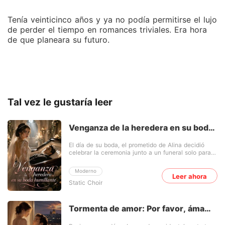
Tenía veinticinco años y ya no podía permitirse el lujo
de perder el tiempo en romances triviales. Era hora
de que planeara su futuro.
Tal vez le gustaría leer
Venganza de la heredera en su boda
humillante
El día de su boda, el prometido de Alina decidió
celebrar la ceremonia junto a un funeral solo para
humillarla. Pero ella no se dejó pisotear: cambió de
novio en el acto y se casó con un hombre al borde
Moderno
de la muerte. Ella era la hija de una sirvienta que
Leer ahora
Static Choir
había luchado toda su vida por sobrevivir. Él, el
hombre más rico de la ciudad, estaba desfigurado y
postrado en cama. Todos se burlaron de este
matrimonio condenado al fracaso y esperaron
Tormenta de amor: Por favor, ámame
verlos caer en la miseria. Pero Alina pronto reveló
con dulzura
un brillo que nadie había imaginado. Era una