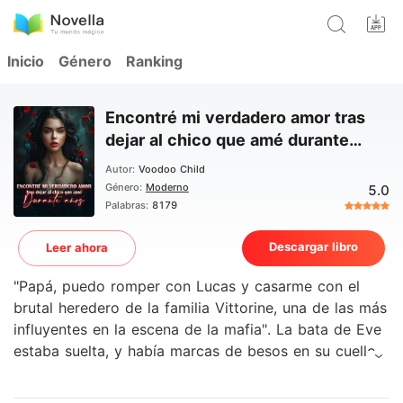
Inicio
Género
Ranking
Encontré mi verdadero amor tras
dejar al chico que amé durante
años
Autor:
Voodoo Child
Género:
Moderno
5.0
Palabras:
8179
Descargar libro
Leer ahora
"Papá, puedo romper con Lucas y casarme con el
brutal heredero de la familia Vittorine, una de las más
influyentes en la escena de la mafia". La bata de Eve
estaba suelta, y había marcas de besos en su cuello.
"Pero tengo una condición, si la aceptas, me casaré
con él". Robert Costa le quiso preguntar, pero Eve