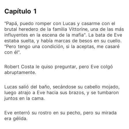
colgó abruptamente. Lucas salió del baño, secándose
Capítulo 1
su cabello mojado, luego atrajo a Eve hacia sus
brazos, y se tumbaron juntos en la cama. Eve enterró
"Papá, puedo romper con Lucas y casarme con el
su rostro en su pecho, pero su mirada era gélida. Era
brutal heredero de la familia Vittorine, una de las más
la hija de la familia Costa y había estado con Lucas
influyentes en la escena de la mafia". La bata de Eve
Smith durante cinco años bajo una identidad falsa.
estaba suelta, y había marcas de besos en su cuello.
Tres días atrás, la habían secuestrado. Sus captores
"Pero tengo una condición, si la aceptas, me casaré
con él".
apuntaban a un lote de mercancía que le pertenecía,
así que usaron a Eve para amenazarlo. El teléfono de
la joven se quedó sin batería después de intentar
Robert Costa le quiso preguntar, pero Eve colgó
abruptamente.
llamarlo toda la noche, pero Lucas nunca contestó.
La empujaron por un acantilado y fue gravemente
Lucas salió del baño, secándose su cabello mojado,
herida. Luego, fue salvada por el jefe de su familia,
luego atrajo a Eve hacia sus brazos, y se tumbaron
escapando por poco de la muerte. Esa misma noche,
juntos en la cama.
Lucas estaba coqueteando con Alina, la hija ilegítima
de su padre. Eve se dio cuenta de la verdadera
Eve enterró su rostro en su pecho, pero su mirada
faceta de Lucas y dejó de amarlo. Lucas le propuso
era gélida.
matrimonio, y Eve le había preparado un gran regalo:
su libertad.