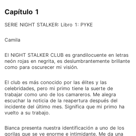
jugar, pero he llevado las cosas demasiado lejos.
Capítulo 1
Finalmente, ella se convirtió en mi adicción. Empecé
a sentir algo, algo tan profundo que nunca antes lo
SERIE NIGHT STALKER: Libro 1: PYKE
había sentido, pero no pude evitarlo. Una noche con
ella no fue suficiente. Necesitaba tenerla de nuevo.
Camila
El NIGHT STALKER CLUB es grandilocuente en letras
neón rojas en negrita, es deslumbrantemente brillante
como para oscurecer mi visión.
El club es más conocido por las élites y las
celebridades, pero mi primo tiene la suerte de
trabajar como uno de los camareros. Me alegra
escuchar la noticia de la reapertura después del
incidente del último mes. Significa que mi primo ha
vuelto a su trabajo.
Bianca presenta nuestra identificación a uno de los
gorilas que se ve enorme e intimidante. Me da una