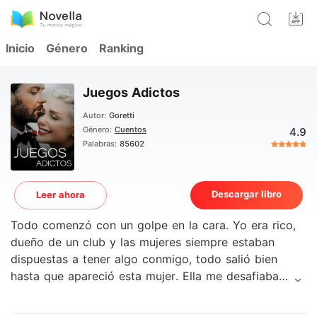
Inicio
Género
Ranking
Juegos Adictos
Autor:
Goretti
Género:
Cuentos
4.9
Palabras:
85602
Descargar libro
Leer ahora
Todo comenzó con un golpe en la cara. Yo era rico,
dueño de un club y las mujeres siempre estaban
dispuestas a tener algo conmigo, todo salió bien
hasta que apareció esta mujer. Ella me desafiaba
como ninguna mujer lo hizo. Yo sabía que ella estaba
fuera de los límites y que yo debería haber dejado de