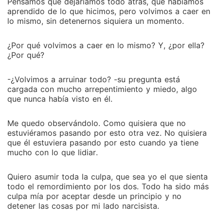
que no se han enamorado. Dos bromistas que no han
Pensamos que dejaríamos todo atrás, que habíamos
aprendido de lo que hicimos, pero volvimos a caer en
estado dispuestos entrar en una relación seria y que
lo mismo, sin detenernos siquiera un momento.
han jugado con muchos corazones. Una persona
bastará para poner su amistad en juego. ¿Puede ser
¿Por qué volvimos a caer en lo mismo? Y, ¿por ella?
más fuerte el amor o la amistad?
¿Por qué?
-¿Volvimos a arruinar todo? -su pregunta está
cargada con mucho arrepentimiento y miedo, algo
que nunca había visto en él.
Me quedo observándolo. Como quisiera que no
estuviéramos pasando por esto otra vez. No quisiera
que él estuviera pasando por esto cuando ya tiene
mucho con lo que lidiar.
Quiero asumir toda la culpa, que sea yo el que sienta
todo el remordimiento por los dos. Todo ha sido más
culpa mía por aceptar desde un principio y no
detener las cosas por mi lado narcisista.