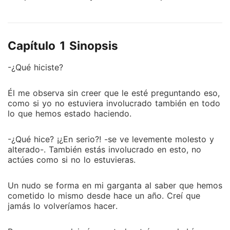
lealtad que puede tener un perro a su dueño. Lucas
dice que es una grata compañía en querer que
alguien te acompañe en episodios de querer estar
Capítulo 1 Sinopsis
solo. Cuando consigues a la persona indicada parece
que su compañía es la única que quieres solamente.
-¿Qué hiciste?
Tienen un concepto muy raro de ello, claro está. Lo
que se sabe es que se guardan muchos secretos.
Él me observa sin creer que le esté preguntando eso,
Incontables de secretos. Son capaces de llevarse
como si yo no estuviera involucrado también en todo
cada uno de ellos hasta su tumba, fue una promesa
lo que hemos estado haciendo.
que se hicieron desde niños. ¿Hay confianza?
Muchísima. Es lo que aseguran uno del otro, no hay
-¿Qué hice? ¡¿En serio?! -se ve levemente molesto y
duda de ello. Confían uno del otro con venda en los
alterado-. También estás involucrado en esto, no
ojos... pero las vendas se caen. Como siempre, no
actúes como si no lo estuvieras.
todo puede ser secreto entre ambos. Se conocen
tanto para saber quién puede estar mintiendo. Y la
Un nudo se forma en mi garganta al saber que hemos
lealtad ha sido siempre su fuerte, pero... ¿Qué tan
cometido lo mismo desde hace un año. Creí que
seguro era? ¿Quién sería desleal de los dos primero?
jamás lo volveríamos hacer.
¿Félix? ¿Lucas? Dos mejores amigos. Dos personas