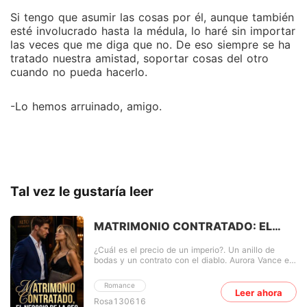
Si tengo que asumir las cosas por él, aunque también
esté involucrado hasta la médula, lo haré sin importar
las veces que me diga que no. De eso siempre se ha
tratado nuestra amistad, soportar cosas del otro
cuando no pueda hacerlo.
-Lo hemos arruinado, amigo.
Tal vez le gustaría leer
MATRIMONIO CONTRATADO: EL
NEGOCIO DE LA CEO
¿Cuál es el precio de un imperio?. Un anillo de
bodas y un contrato con el diablo. Aurora Vance es
la reina indiscutible del lujo y la elegancia en París,
pero para heredar el imperio de moda de su padre,
Romance
Vance Enterprises, necesita cumplir una última y
Leer ahora
Rosa130616
absurda condición: casarse en menos de treinta