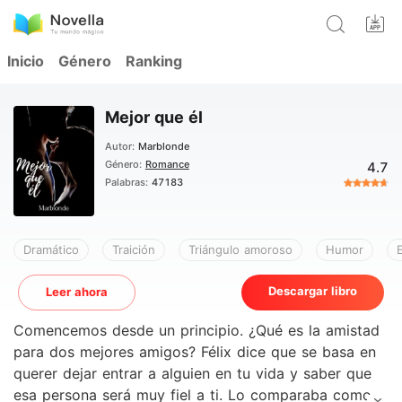
Inicio
Género
Ranking
Mejor que él
Autor:
Marblonde
Género:
Romance
4.7
Palabras:
47183
Dramático
Traición
Triángulo amoroso
Humor
Descargar libro
Leer ahora
Comencemos desde un principio. ¿Qué es la amistad
para dos mejores amigos? Félix dice que se basa en
querer dejar entrar a alguien en tu vida y saber que
esa persona será muy fiel a ti. Lo comparaba como la