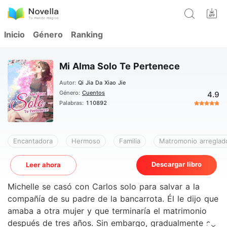
Inicio
Género
Ranking
Mi Alma Solo Te Pertenece
Autor:
Qi Jia Da Xiao Jie
Género:
Cuentos
4.9
Palabras:
110892
Encantadora
Hermoso
Familia
Matromonio arreglad
Descargar libro
Leer ahora
Michelle se casó con Carlos solo para salvar a la
compañía de su padre de la bancarrota. Él le dijo que
amaba a otra mujer y que terminaría el matrimonio
después de tres años. Sin embargo, gradualmente se