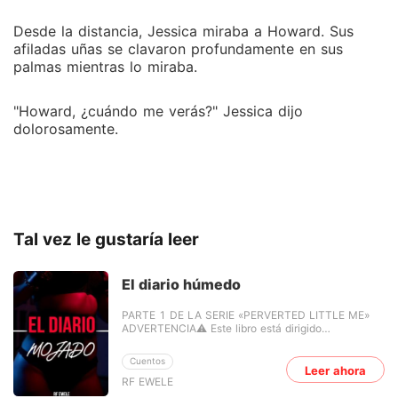
Desde la distancia, Jessica miraba a Howard. Sus
afiladas uñas se clavaron profundamente en sus
palmas mientras lo miraba.
"Howard, ¿cuándo me verás?" Jessica dijo
dolorosamente.
Tal vez le gustaría leer
El diario húmedo
PARTE 1 DE LA SERIE «PERVERTED LITTLE ME»
ADVERTENCIA⚠️ Este libro está dirigido
exclusivamente a los amantes de la literatura
erótica y el BDSM. ¡No pienses en otra cosa! Sí, es
Cuentos
una historia obscena, pero no es lo que estás
Leer ahora
RF EWELE
pensando, amigo. Cada capítulo de este diario son
historias ficticias sobre los diversos paisajes