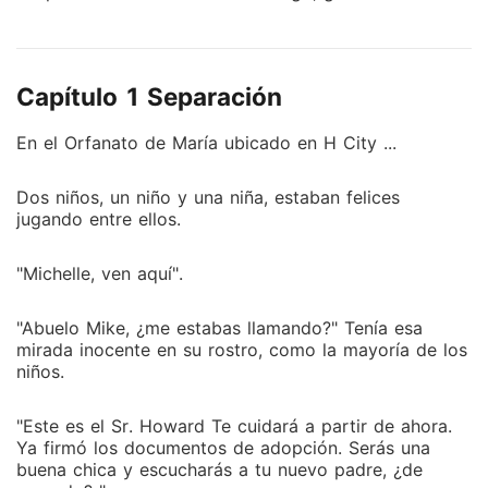
enamoró de ella antes de darse cuenta y querer estar
con ella todos los días. Pero ese no fue el final de su
historia. La traición, la incomprensión y la
Capítulo 1 Separación
desconfianza dominaron el matrimonio. Ella decidió
terminar su vida suicidándose, pero falló y perdió la
En el Orfanato de María ubicado en H City ...
memoria. Su historia ha comenzado de nuevo y
¿cómo haría ella para ganar su corazón esta vez?
Dos niños, un niño y una niña, estaban felices
jugando entre ellos.
"Michelle, ven aquí".
"Abuelo Mike, ¿me estabas llamando?" Tenía esa
mirada inocente en su rostro, como la mayoría de los
niños.
"Este es el Sr. Howard Te cuidará a partir de ahora.
Ya firmó los documentos de adopción. Serás una
buena chica y escucharás a tu nuevo padre, ¿de