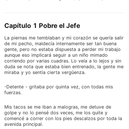
te miren y te vean como un ejemplo. La reportera
inclina la cabeza, pero las palabras de la joven son
sinceras, ella siente todo lo que acaba de decir,
Capítulo 1 Pobre el Jefe
siente que su jefe es un persona intachable. La
reportera termina de hacer las preguntas y se apaga
La piernas me temblaban y mi corazón se quería salir
el micrófono, Emilia se levanta y la reportera suelta
de mi pecho, maldecía internamente ser tan buena
un comentario. -Que se puede esperar de las
gente, pero no estaba dispuesta a perder mi trabajo
secretarias, usualmente son las amantes - ríe en voz
aunque eso implicará seguir a un niño mimado
baja y luego alza la mirada para ver el ceño fruncido
corriendo por varias cuadras. Lo veía a lo lejos y sin
duda se nota que estaba bien entrenado, la gente me
de la joven. Ella camina rápido y choca con fuerza
miraba y yo sentía cierta vergüenza.
con alguien y mira hacia arriba. Se miran por unos
segundos y ella avanza. "Ya nos habíamos visto
-Detente - gritaba por quinta vez, con todas mis
antes" - siempre se lo repite. Emilia Vladi y Edu
fuerzas.
Costa viene de dos mundos totalmente diferentes.
Mientras ella siempre dice pobre el jefe, por qué
Mis tacos se me iban a malogras, me detuve de
siempre lo escucha pelear por teléfono con su hijo,
golpe y no lo pensé dos veces, me los quite y
ella se pregunta quién es él... ¿ Qué pasará el día en
comencé a correr con los pies descalzos por toda la
que ellos se encuentren?
avenida principal.