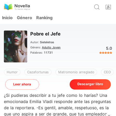
Inicio
Género
Ranking
Pobre el Jefe
Autor:
Sieteletras
Género:
Adulto Joven
5.0
Palabras:
11731
Humor
Cazafortunas
Matromonio arreglado
CEO
Descargar libro
Leer ahora
¿Si pudieras describir a tu jefe como lo harías? Una
emocionada Emilia Vladi responde ante las preguntas
de la reportera. -Es gentil, amable, respetuoso, es la
que uno aspira a ser de grande, que tus empleados