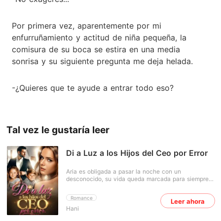
Por primera vez, aparentemente por mi
enfurruñamiento y actitud de niña pequeña, la
comisura de su boca se estira en una media
sonrisa y su siguiente pregunta me deja helada.
-¿Quieres que te ayude a entrar todo eso?
Tal vez le gustaría leer
Di a Luz a los Hijos del Ceo por Error
Aria es obligada a pasar la noche con un
desconocido, su vida queda marcada para siempre.
Cinco meses después descubre que está
embarazada y, al confesarlo, su novio la abandona
Romance
Leer ahora
sin mirar atrás. Sola, herida y con un bebé en
Hani
brazos, Aria se ve obligada a aceptar cualquier
trabajo para sobrevivir. Así llega a la mansión