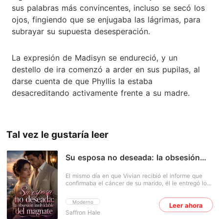
sus palabras más convincentes, incluso se secó los
ojos, fingiendo que se enjugaba las lágrimas, para
subrayar su supuesta desesperación.
La expresión de Madisyn se endureció, y un
destello de ira comenzó a arder en sus pupilas, al
darse cuenta de que Phyllis la estaba
desacreditando activamente frente a su madre.
Tal vez le gustaría leer
Su esposa no deseada: la obsesión
inolvidable del magnate
El mismo día en que Vivian recibió el informe que
confirmaba el cáncer de su marido, él le entregó los
papeles del divorcio. Todos pensaban que Vivian
era la que se estaba muriendo, y su suegra dijo con
Moderno
Leer ahora
desdén: "¿Para qué gastar dinero si no vas a vivir?".
Saffron Hale
Su esposo declaró con brusquedad: "Ella está