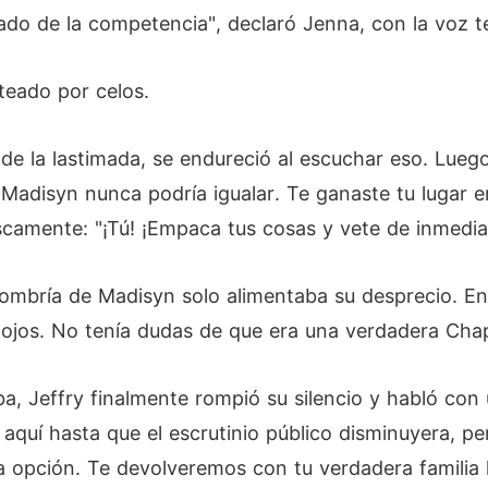
ado de la competencia", declaró Jenna, con la voz t
oteado por celos.
e la lastimada, se endureció al escuchar eso. Luego
e Madisyn nunca podría igualar. Te ganaste tu lugar 
ruscamente: "¡Tú! ¡Empaca tus cosas y vete de inmedia
ombría de Madisyn solo alimentaba su desprecio. En 
s ojos. No tenía dudas de que era una verdadera Ch
ba, Jeffry finalmente rompió su silencio y habló co
uí hasta que el escrutinio público disminuyera, pero
tra opción. Te devolveremos con tu verdadera familia