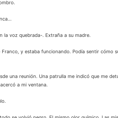
hombro.
nca...
on la voz quebrada-. Extraña a su madre.
e Franco, y estaba funcionando. Podía sentir cómo su
sde una reunión. Una patrulla me indicó que me detu
 acercó a mi ventana.
lo.
 todo se volvió negro. El mismo olor químico. Las m