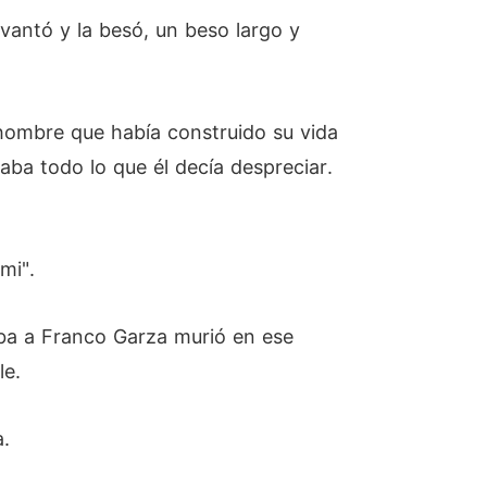
evantó y la besó, un beso largo y
hombre que había construido su vida
ba todo lo que él decía despreciar.
mi".
maba a Franco Garza murió en ese
le.
a.