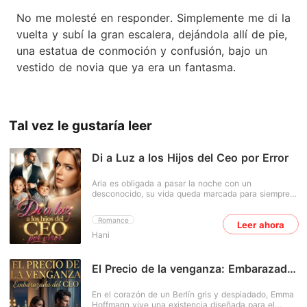
No me molesté en responder. Simplemente me di la
vuelta y subí la gran escalera, dejándola allí de pie,
una estatua de conmoción y confusión, bajo un
vestido de novia que ya era un fantasma.
Tal vez le gustaría leer
Di a Luz a los Hijos del Ceo por Error
Aria es obligada a pasar la noche con un
desconocido, su vida queda marcada para siempre.
Cinco meses después descubre que está
embarazada y, al confesarlo, su novio la abandona
Romance
Leer ahora
sin mirar atrás. Sola, herida y con un bebé en
Hani
brazos, Aria se ve obligada a aceptar cualquier
trabajo para sobrevivir. Así llega a la mansión
Moretti, donde es contratada como niñera de la hija
de Dereck Moretti, un hombre reservado, frío y
El Precio de la venganza: Embarazada
sorprendentemente protector. Allí también conoce a
del CEO
su medio hermano, Adrián, arrogante, provocador y
En el corazón de un Berlín gris y despiadado, Emma
peligroso como una llama. Ambos son tan opuestos
Hoffmann vive una existencia diseñada para el
que parecen hechos para destruirse mutuamente... y