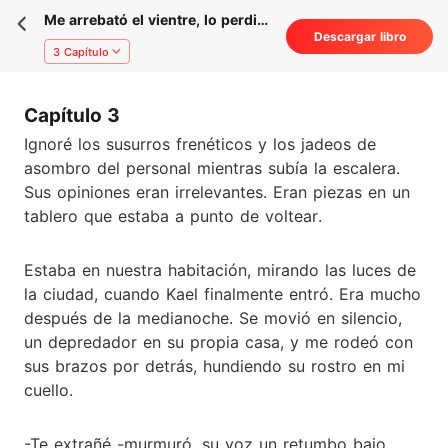
Me arrebató el vientre, lo perdió
Descargar libro
todo.
3 Capítulo
Capítulo 3
Ignoré los susurros frenéticos y los jadeos de
asombro del personal mientras subía la escalera.
Sus opiniones eran irrelevantes. Eran piezas en un
tablero que estaba a punto de voltear.
Estaba en nuestra habitación, mirando las luces de
la ciudad, cuando Kael finalmente entró. Era mucho
después de la medianoche. Se movió en silencio,
un depredador en su propia casa, y me rodeó con
sus brazos por detrás, hundiendo su rostro en mi
cuello.
-Te extrañé -murmuró, su voz un retumbo bajo.