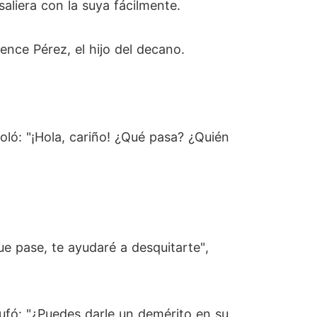
aliera con la suya fácilmente.
ence Pérez, el hijo del decano.
ló: "¡Hola, cariño! ¿Qué pasa? ¿Quién
e pase, te ayudaré a desquitarte",
bufó: "¿Puedes darle un demérito en su