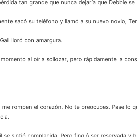
pérdida tan grande que nunca dejaría que Debbie se s
mente sacó su teléfono y llamó a su nuevo novio, Ter
Gail lloró con amargura.
omento al oírla sollozar, pero rápidamente la conso
as me rompen el corazón. No te preocupes. Pase lo qu
cia.
il se sintió complacida. Pero fingió ser reservada y 