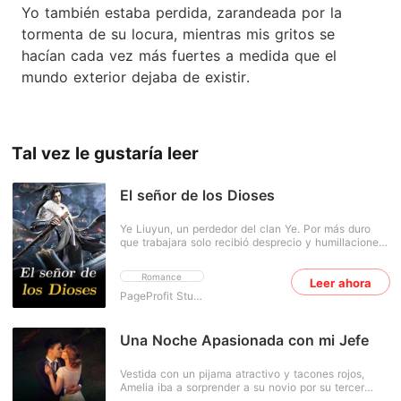
Yo también estaba perdida, zarandeada por la
tormenta de su locura, mientras mis gritos se
hacían cada vez más fuertes a medida que el
mundo exterior dejaba de existir.
Tal vez le gustaría leer
El señor de los Dioses
Ye Liuyun, un perdedor del clan Ye. Por más duro
que trabajara solo recibió desprecio y humillaciones.
Sin embargo, un día consiguió un milagro y se
convirtió en un hombre talentoso y poderoso. A
Romance
Leer ahora
partir de entonces, dinero, belleza y poder, todo lo
tiene en sus manos.
PageProfit Studio
Una Noche Apasionada con mi Jefe
Vestida con un pijama atractivo y tacones rojos,
Amelia iba a sorprender a su novio por su tercer
aniversario. Inesperadamente, fue recibida por su