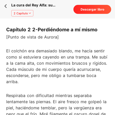
La cura del Rey Alfa: su
Descargar libro
compañero perfecto
2 Capítulo
Capítulo 2 2-Perdiéndome a mí mismo
[Punto de vista de Aurora]
El colchón era demasiado blando, me hacía sentir
como si estuviera cayendo en una trampa. Me subí
a la cama alta, con movimientos bruscos y rígidos.
Cada músculo de mi cuerpo quería acurrucarse,
esconderse, pero me obligo a tumbarse boca
arriba.
Respiraba con dificultad mientras separaba
lentamente las piernas. El aire fresco me golpeó la
piel, haciéndome temblar, pero la vergüenza era
peor que el frío. Miré fijamente el oscuro dosel de